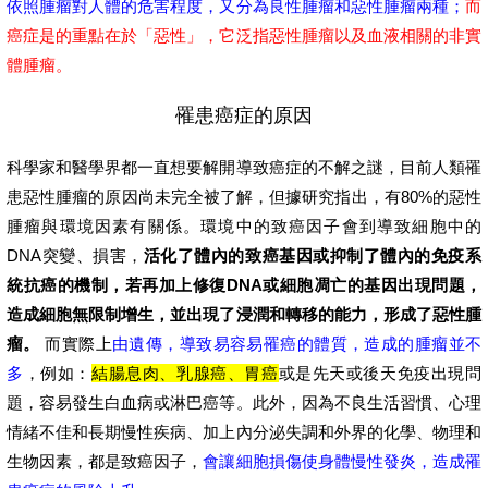
依照腫瘤對人體的危害程度，又分為良性腫瘤和惡性腫瘤兩種；
而
癌症是的重點在於「惡性」，它泛指惡性腫瘤以及血液相關的非實
體腫瘤。
罹患癌症的原因
科學家和醫學界都一直想要解開導致癌症的不解之謎，目前人類罹
患惡性腫瘤的原因尚未完全被了解，但據研究指出，有80%的惡性
腫瘤與環境因素有關係。環境中的致癌因子會到導致細胞中的
DNA突變、損害，
活化了體內的致癌基因或抑制了體內的免疫系
統抗癌的機制，若再加上修復DNA或細胞凋亡的基因出現問題，
造成細胞無限制增生，並出現了浸潤和轉移的能力，形成了惡性腫
瘤。
而實際上
由遺傳，導致易容易罹癌的體質，造成的腫瘤並不
多
，例如：
結腸息肉、乳腺癌、胃癌
或是先天或後天免疫出現問
題，容易發生白血病或淋巴癌等。此外，因為不良生活習慣、心理
情緒不佳和長期慢性疾病、加上內分泌失調和外界的化學、物理和
生物因素，都是致癌因子，
會讓細胞損傷使身體慢性發炎，造成罹