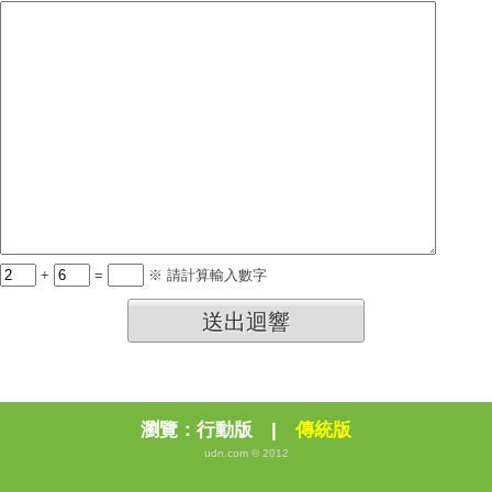
+
=
※ 請計算輸入數字
送出迴響
瀏覽：
行動版
|
傳統版
udn.com © 2012