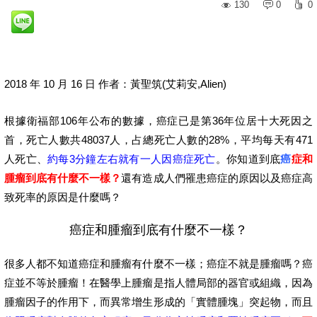
130
0
0
2018 年 10 月 16 日 作者：黃聖筑(艾莉安,Alien)
根據衛福部106年公布的數據，癌症已是第36年位居十大死因之
首，死亡人數共48037人，占總死亡人數的28%，平均每天有471
人死亡、
約每3分鐘左右就有一人因癌症死亡
。你知道到底
癌
症和
腫瘤到底有什麼不一樣？
還有造成人們罹患癌症的原因以及癌症高
致死率的原因是什麼嗎？
癌症和腫瘤到底有什麼不一樣？
很多人都不知道癌症和腫瘤有什麼不一樣；癌症不就是腫瘤嗎？癌
症並不等於腫瘤！在醫學上腫瘤是指人體局部的器官或組織，因為
腫瘤因子的作用下，而異常增生形成的「實體腫塊」突起物，而且