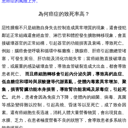
患癌症的風險上升。
為何癌症的致死率高？
惡性腫瘤不只是細胞自身失去控制造成異常增質的現象，還會侵犯
鄰近正常組織還會經血管、淋巴管和體腔發生擴散轉移現象，會直
接破壞器官的正常結構，引起器官的功能損害及衰竭，導致死亡。
例如：腦癌會使呼吸和循環中樞癱瘓；胰腺癌、肝癌引起膽總管堵
塞，可發生黃疸、肝功能及消化功能失常；當癌細胞直接破壞血
管，或嚴重的感染破壞血管，導致血管破裂造成大出血，都會導致
患者死亡。
而且癌細胞轉移會引起內分泌失調，導致高鈣血症、
低血糖症和嘌呤與尿酸鹽等代謝紊亂，使體內毒素異常增加、聚
集，損害腎臟功能本身損害，導致腎功能衰竭及尿毒症，引起死
亡。
此外，患者會因為免疫力下降，使體內的細菌、病毒、真菌
等感染變得難以控制，引起高燒、昏迷等以至死亡，成了致命因
素。還有癌細胞生長迅速，消耗人體大量營養物質，會出現貧血、
水腫、乏力，在患者極度營養不良的狀態下，會導致患者多系統功
能衰竭死亡。