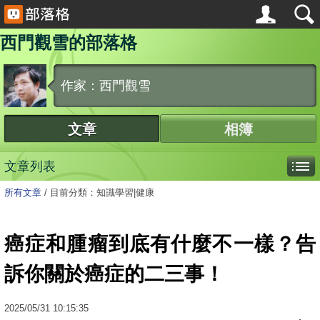
西門觀雪的部落格
作家：西門觀雪
文章
相簿
文章列表
所有文章
/
目前分類：知識學習|健康
癌症和腫瘤到底有什麼不一樣？告
訴你關於癌症的二三事！
2025
/
05
/
31
10:15:35