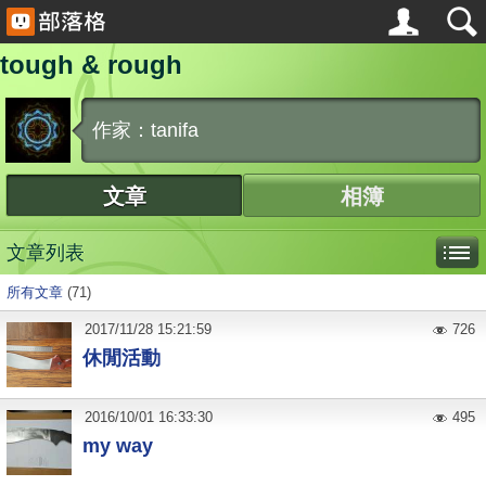
tough & rough
作家：tanifa
文章
相簿
文章列表
所有文章
(71)
2017
/
11
/
28
15:21:59
726
休閒活動
2016
/
10
/
01
16:33:30
495
my way