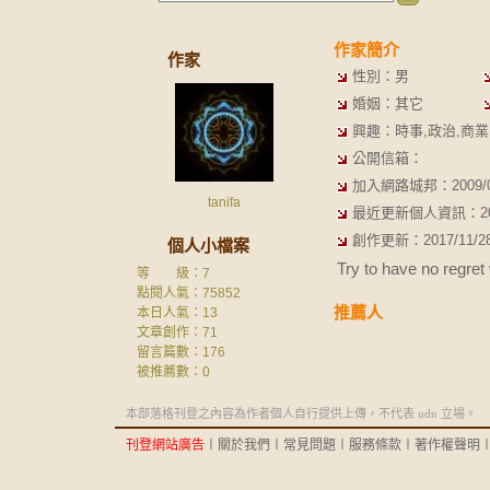
作家簡介
作家
性別：男
婚姻：其它
興趣：時事,政治,商業,
公開信箱：
加入網路城邦：2009/03/
tanifa
最近更新個人資訊：2010/
創作更新：2017/11/28 
個人小檔案
Try to have no regret 
等 級：7
點閱人氣：75852
推薦人
本日人氣：13
文章創作：71
留言篇數：176
被推薦數：
0
本部落格刊登之內容為作者個人自行提供上傳，不代表 udn 立場。
刊登網站廣告
︱
關於我們
︱
常見問題
︱
服務條款
︱
著作權聲明