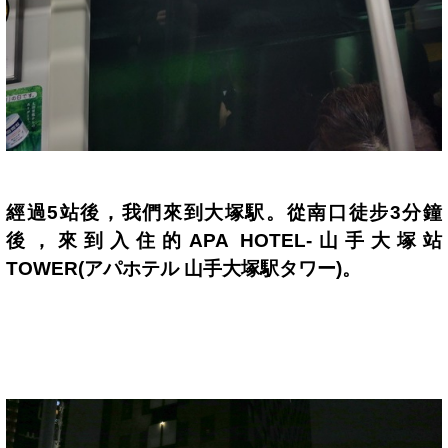
經過
5
站後，我們來到
大塚駅。從南口徒步
3
分鐘
後，來到入住的
APA HOTEL-
山手大塚站
TOWER(
アパホテル
山手大塚駅タワー
)
。