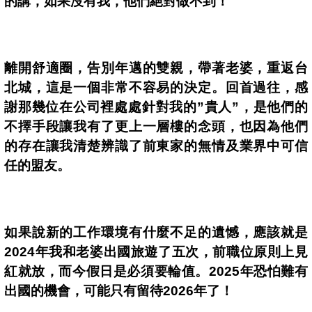
的講，如果沒有我，他們絕對做不到！
離開舒適圈，告別年邁的雙親，帶著老婆，重返台
北城，這是一個非常不容易的決定。回首過往，感
謝那幾位在公司裡處處針對我的
”
貴人
”
，
是他們的
不擇手段讓我有了更上一層樓的念頭，也因為他們
的存在讓我清楚辨識了前東家的無情及業界中可信
任的盟友。
如果說新的工作環境有什麼不足的遺憾，應該就是
2024
年我和老婆出國旅遊了五次，前職位原則上見
紅就放，而今假日是必須要輪值。
2025
年恐怕難有
出國的機會，可能只有留待
2026
年了！