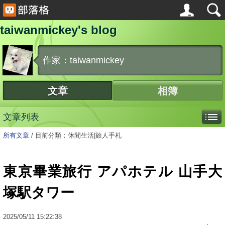
taiwanmickey's blog
作家：taiwanmickey
文章
相簿
文章列表
所有文章
/
目前分類：休閒生活|旅人手札
東京畢業旅行 アパホテル 山手大
塚駅タワー
2025
/
05
/
11
15:22:38