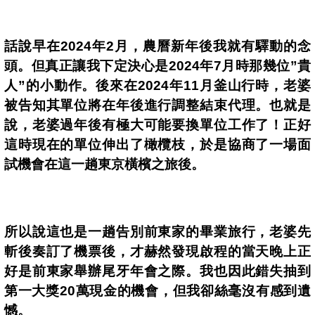
話說早在
2024
年
2
月，農曆新年後我就有驛動的念
頭。但真正讓我下定決心是
2024
年
7
月時那幾位
”
貴
人
”
的小動作。後來在
2024
年
11
月
釜山行時，老婆
被告知其單位將在年後進行調整結束代理。也就是
說，老婆過年後有極大可能要換單位工作了！正好
這時
現在的單位伸出了橄欖枝，於是協商了一場面
試
機會
在這一趟東京橫檳之旅後
。
所以說這也是一趟告別前東家的畢業旅行，老婆
先
斬後奏訂了機票後，才赫然發現
啟程的當天晚上正
好是前東家舉辦尾牙年會之際。我也因此錯失抽到
第一大獎
20
萬現金的機會，但我卻絲毫沒有感到遺
憾。