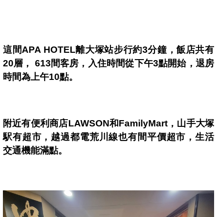
這間
APA HOTEL
離大塚站步行約
3
分鐘，飯店共有
20
層，
613
間客房，入住時間從下午
3
點開始，退房
時間為上午
10
點。
附近有便利商店
LAWSON
和
FamilyMart
，
山手大塚
駅有超市，
越過都電荒川線也有間平價
超市，生活
交通機能滿點
。