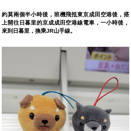
約莫兩個半小時後，
班機飛抵東京
成田空
港
後，搭
上開往
日暮里的京成成田空港線電車，一小時後，
來到日暮里，換乘
JR
山手線。