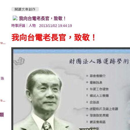
我向台電老長官，致敬！
時事評論
｜
人物
2013/11/02 19:44:19
我向台電老長官，致敬！
e...
 珠
e...
類