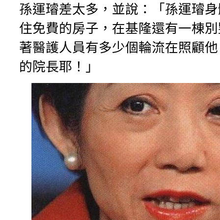
孫運璿差太多，並說：「孫運璿身
住免費的房子，在基隆還有一棟別
著醫護人員有多少個輪流在照顧他
的院長耶！」