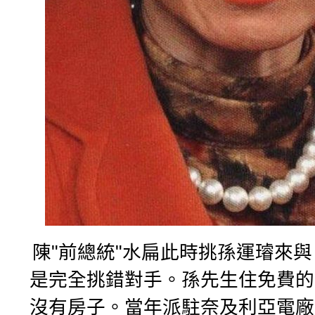
陳"前總統"水扁此時挑孫運璿來
是完全挑錯對手。孫先生住免費的
沒有房子。
當年派駐奈及利亞電廠