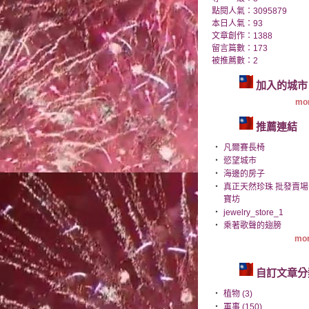
點閱人氣：3095879
本日人氣：93
文章創作：1388
留言篇數：173
被推薦數：
2
加入的城市
mor
推薦連結
‧
凡爾賽長椅
‧
慾望城市
‧
海邊的房子
‧
真正天然珍珠 批發賣場
寶坊
‧
jewelry_store_1
‧
乘著歌聲的翅膀
mor
自訂文章分
‧
植物 (3)
‧
軍事 (150)