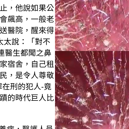
止，他說如果公
會飆高，
一般老
送醫院，
醒來得
太太說：「對不
連醫生都聞之鼻
家宿舍，
自己租
民，
是令人尊敬
在刑的犯人-
竟
蹟的時代巨人比