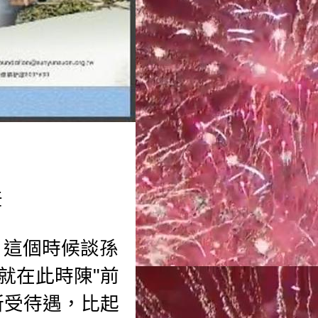
差
，這個時候談孫
就在此時陳"前
所受待遇，比起