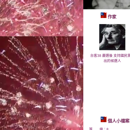
首頁
作家
台客38 嚴選後 支持國民
出的候選人
個人小檔案
等 級：8