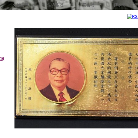
文章創作
個人相簿
訪客簿
作家簡介
黨推