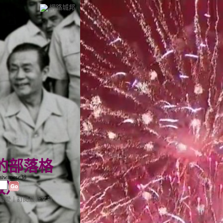
網路城邦
38 的部落格
aiwanese38
版
）
最愛
｜
訂閱最新文章