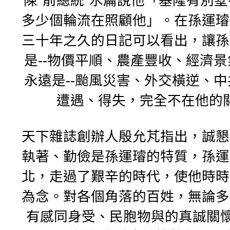
陳"前總統"水扁說他「基隆有別
多少個輪流在照顧他」。
在孫運璿
三十年之久的日記可以看出，
讓孫
是--物價平順、農產豐收、經濟景
永遠是--颱風災害、外交橫逆、
遭遇、得失，完全不在他的
天下雜誌創辦人殷允芃指出，誠懇
執著、
勤儉是孫運璿的特質，孫運
北，走過了艱辛的時代，
使他時時
為念。對各個角落的百姓，
無論多
有感同身受、民胞物與的真誠關懷