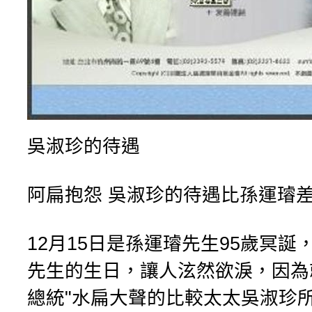
吳淑珍的待遇
阿扁抱怨 吳淑珍的待遇比孫運璿
12月15日是孫運璿先生95歲冥誕
先生的生日，讓人泫然欲淚，因為
總統"水扁大聲的比較太太吳淑珍