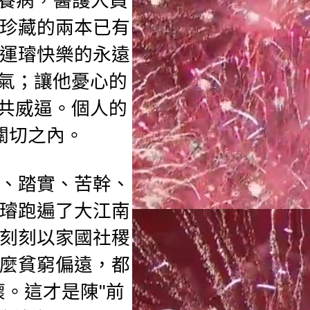
墅養病，
醫護人員
珍藏的兩本已有
運璿快樂的永遠
氣；
讓他憂心的
中共威逼。
個人的
關切之內。
、踏實、苦幹、
璿跑遍了大江南
刻刻以家國社稷
麼貧窮偏遠，都
。這才是陳"前