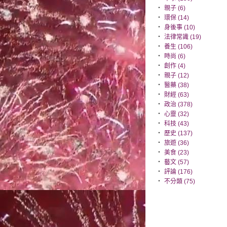
‧
親子 (6)
‧
環保 (14)
‧
身後事 (10)
‧
法律常識 (19)
‧
養生 (106)
‧
時尚 (6)
‧
創作 (4)
‧
親子 (12)
‧
醫藥 (38)
‧
財經 (63)
‧
政治 (378)
‧
心靈 (32)
‧
科技 (43)
‧
歷史 (137)
‧
旅遊 (36)
‧
美食 (23)
‧
藝文 (57)
‧
評論 (176)
‧
不分類 (75)