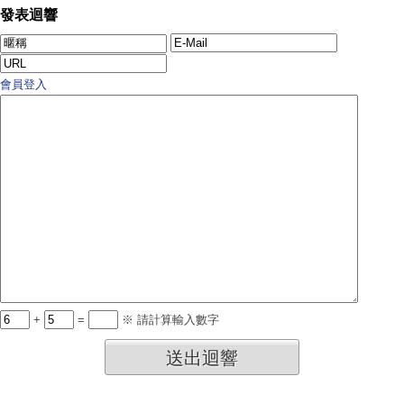
發表迴響
會員登入
+
=
※ 請計算輸入數字
送出迴響