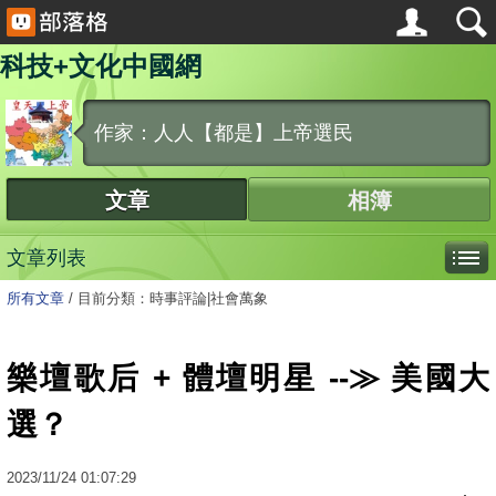
科技+文化中國網
作家：人人【都是】上帝選民
文章
相簿
文章列表
所有文章
/
目前分類：時事評論|社會萬象
樂壇歌后 + 體壇明星 --≫ 美國大
選？
2023
/
11
/
24
01:07:29