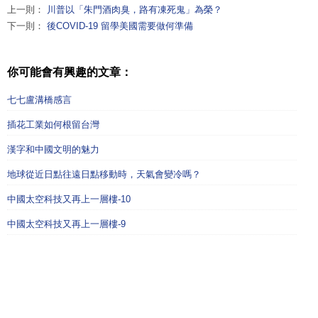
上一則：
川普以「朱門酒肉臭，路有凍死鬼」為榮？
下一則：
後COVID-19 留學美國需要做何準備
你可能會有興趣的文章：
七七盧溝橋感言
插花工業如何根留台灣
漢字和中國文明的魅力
地球從近日點往遠日點移動時，天氣會變冷嗎？
中國太空科技又再上一層樓-10
中國太空科技又再上一層樓-9