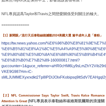
如果然Taylor決定保持中立，影響應該會很有限！
NFL專員認爲Taylor和Travis之間戀愛關係受到關注的極大。
=============
【1】新聞眼／流行天后泰勒絲能撼動2024美國大選 逾半成年人是「泰粉」
https://tw.news.yahoo.com/%E6%96%B0%E8%81%9E%E7
%E6%B5%81%E8%A1%8C%E5%A4%A9%E5%90%8E%E6
%E9%80%BE%E5%8D%8A%E6%88%90%E5%B9%B4%E4
%E6%B3%B0%E7%B2%89-160000817.html?
guccounter=1&guce_referrer=aHR0cHM6Ly9sLmZhY2Vib
VKE9G987Hm-iC-
sMLJUMMEXyxrxdkt2Tp8IPDlJOlxFKobipsq9ItSdV7EAHgqI2
【2】NFL Commissioner Says Taylor Swift, Travis Kelce Romance
(
NFL專員表示泰勒絲和崔維斯凱爾斯的浪漫關
Attention Is Great