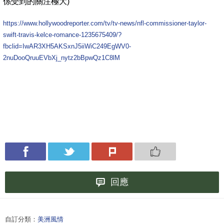
係受到的關注極大
)
https://www.hollywoodreporter.com/tv/tv-news/nfl-commissioner-taylor-
swift-travis-kelce-romance-1235675409/?
fbclid=IwAR3XH5AKSxnJ5iiWiC249EgWV0-
2nuDooQruuEVbXj_nytz2bBpwQz1C8lM
回應
自訂分類：
美洲風情