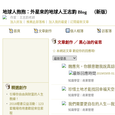
地球人抱抱：外星來的地球人王志鈞 Blog
（
新版
）
作家：王志鈞老師
加入好友
｜
推薦此部落格
｜
加入我的最愛
｜
訂閱最新文章
首頁
文章創作
個人相簿
訪客簿
文章創作
／
黑心油的省思
☆ 本網誌文章 歡迎你的回應唷!
魏應充，你願意聽我說真話嗎
2019/03/05 01
知識學習
｜
商業管理
精選創作
珍惜土地才能找回幸福天空-
‧
引導你自由與財富的人生
知識學習
｜
商業管理
教練！
我們需要更自在的人生---
‧
2018贈書公益活動：123
套職場待用書歡迎來信索
知識學習
｜
商業管理
取