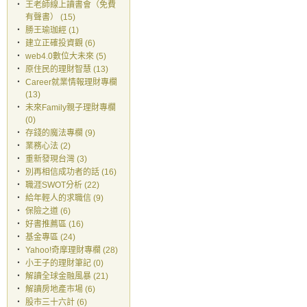
‧
王老師線上讀書會（免費
有聲書） (15)
‧
勝王瑜珈經 (1)
‧
建立正確投資觀 (6)
‧
web4.0數位大未來 (5)
‧
原住民的理財智慧 (13)
‧
Career就業情報理財專欄
(13)
‧
未來Family親子理財專欄
(0)
‧
存錢的魔法專欄 (9)
‧
業務心法 (2)
‧
重新發現台灣 (3)
‧
別再相信成功者的話 (16)
‧
職涯SWOT分析 (22)
‧
給年輕人的求職信 (9)
‧
保險之道 (6)
‧
好書推薦區 (16)
‧
基金專區 (24)
‧
Yahoo!奇摩理財專欄 (28)
‧
小王子的理財筆記 (0)
‧
解讀全球金融風暴 (21)
‧
解讀房地產市場 (6)
‧
股市三十六計 (6)