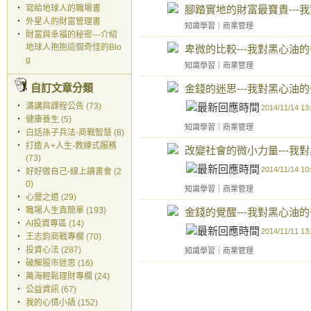
‧
寫給地球人的職場書
腳踏實地的財富最寶貴---
‧
外星人的財富管理書
知識學習
｜
商業管理
‧
財富與幸福的秘密---介紹
地球人抱抱這個奇怪的Blo
卑微的比較---我對黑心油的
g
知識學習
｜
商業管理
自訂文章分類
金錢的迷思---我對黑心油的
‧
演講與課程公告 (73)
2014/11/14 13
‧
健康養生 (5)
知識學習
｜
商業管理
‧
白話孫子兵法-商戰智慧 (8)
‧
打造Ａ+人生-教練式服務
改變社會的微小力量---我
(73)
2014/11/14 10
‧
好好做自己-線上讀書會 (2
0)
知識學習
｜
商業管理
‧
心靈之道 (29)
‧
職場人生真簡單 (193)
金錢的覺醒---我對黑心油的
‧
AI投資專區 (14)
2014/11/11 13
‧
王志鈞商戰專欄 (70)
‧
投資心法 (287)
知識學習
｜
商業管理
‧
破解股市迷思 (16)
‧
萬海輕鬆理財專欄 (24)
‧
公益資訊 (67)
‧
我的心情小語 (152)