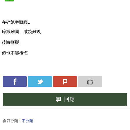
在碎紙旁慨嘆..
碎紙難圓 破鏡難映
後悔撕裂
但也不能後悔
回應
自訂分類：
不分類