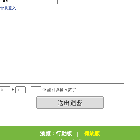
會員登入
+
=
※ 請計算輸入數字
送出迴響
瀏覽：
行動版
|
傳統版