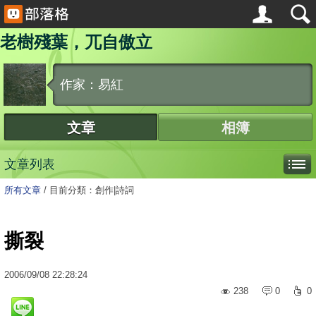
老樹殘葉，兀自傲立
作家：易紅
文章
相簿
文章列表
所有文章
/
目前分類：創作|詩詞
撕裂
2006
/
09
/
08
22:28:24
238
0
0