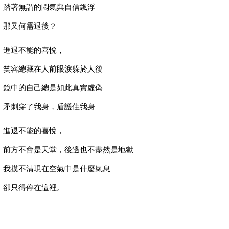
踏著無謂的悶氣與自信飄浮
那又何需退後？
進退不能的喜悅，
笑容總藏在人前眼淚躲於人後
鏡中的自己總是如此真實虛偽
矛刺穿了我身，盾護住我身
進退不能的喜悅，
前方不會是天堂，後邊也不盡然是地獄
我摸不清現在空氣中是什麼氣息
卻只得停在這裡。