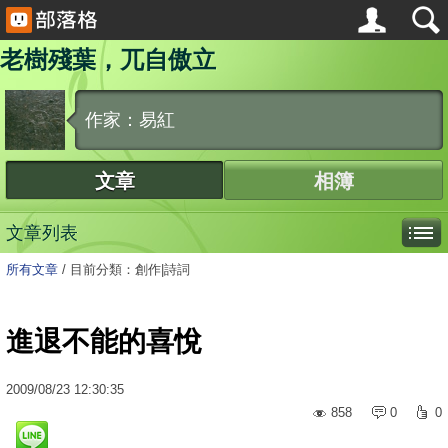
老樹殘葉，兀自傲立
作家：易紅
文章
相簿
文章列表
所有文章
/
目前分類：創作|詩詞
進退不能的喜悅
2009
/
08
/
23
12:30:35
858
0
0