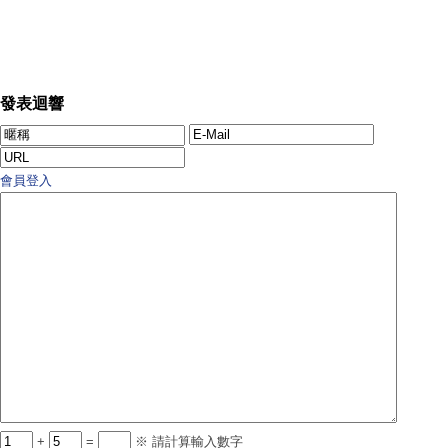
發表迴響
會員登入
+
=
※ 請計算輸入數字