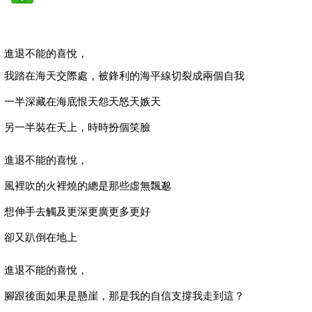
進退不能的喜悅，
我踏在海天交際處，被鋒利的海平線切裂成兩個自我
一半深藏在海底恨天怨天怒天嫉天
另一半裝在天上，時時扮個笑臉
進退不能的喜悅，
風裡吹的火裡燒的總是那些虛無飄邈
想伸手去觸及更深更廣更多更好
卻又趴倒在地上
進退不能的喜悅，
腳跟後面如果是懸崖，那是我的自信支撐我走到這？