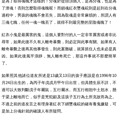
是為了取得魂魄才這樣的！分魂針從頭頂插入，是為分魂，也是為
了泄魂！否則怎麼取得魂魄呢！而鎖魂紅衣墜魂砣則是起到在分魂
過程中，男孩的魂魄不會丟失，因為取魂是非常麻煩的，所謂人有
三魂七魄，任何一魂一魄丟了，就得不到最完整的至陰魂魄了！
紅衣小鬼是最厲害的鬼，這個人要對付的人一定非常厲害或者非比
尋常，如果此後不久有人離奇暴斃，則必定與此事有關。如果有人
離奇暴斃之後再其他事發生，則此案難破，就算抓住人也未必是真
凶。如果此後風平浪靜，無人離奇死亡，那這件事就不那麼簡單
了。
如果照其他諸位道友所述是13歲又13日的孩子應該是在1996年10
月24日出生的，為丙子年戊戌月甲午日出世，但具體生辰不詳，不
過可以大致判斷戊子年屬鼠，五行屬水。而五行相剋中土剋水，懸
于梁上離地而亡，似乎是兇犯顧及這孩子五行為土所克故而為之。
不過之前的道友言之有理身著紅衣下綁墜魂砣的確有養鬼嫌疑，可
是加上分魂針就的確讓人有所疑問。