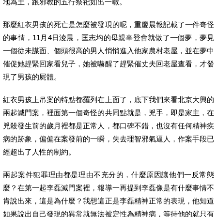
地為土，跟邪教的五行祭祀如出一轍。
那麼紅衣男孩的死亡是怎麼被發現的呢，重慶晨報記載了一件奇怪
的事情，11月4日淩晨，匡志均的母親辜登會就做了一個夢，夢見
一個從未謀面、個頭很高的男人悄悄進入他家農村老屋，並在夢中
催促她趕緊回家看兒子，她被嚇醒了趕緊催丈夫回老屋查看，才發
現了男孩的屍體。
紅衣男孩上吊案的特點都羅列在上面了，底下我們來看北京大興的
兩起滅門案，裡面第一個奇怪的共同點就是，兇手，即是家主，在
兇殺發生前的歲月裡都是正常人，都口碑不錯，也沒有任何精神疾
病的跡象，偏偏在案發前的一瞬，失去理智邪氣逼人，作案手段已
經超出了人性的制約。
兩起案件犯罪理由都是理由不充分的，什麼原因讓他們一反常態
麼？在第一起李磊滅門案裡，報導一再提到李磊像是有什麼事情不
肯說出來，這是為什麼？我想這正是李磊精神正常的表現，他知道
如果說出自己發現的異常就無法被定性為精神病，等待他的就只有