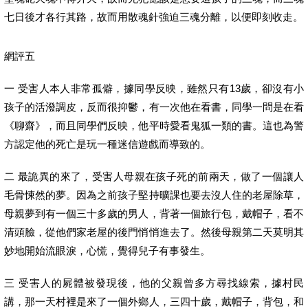
七日後才各行其路，故而用散魂針強迫三魂分離，以便即刻收走。
網評五
一 受害人本人非常孤僻，據同學反映，雖然只有13歲，卻沒有小
孩子的活潑調皮，反而很抑鬱，有一次他在看書，同學一問是在看
《聊齋》，而且同學們反映，他平時愛看鬼狐一類的書。這也為警
方認定他的死亡是玩一種迷信遊戲而導致的。
二 最詭異的來了，受害人母親在孩子死的前兩天，做了一個讓人
毛骨悚然的夢。因為之前孩子堅持曠課也要去沒人住的老屋除草，
母親夢到有一個三十多歲的男人，背著一個旅行包，戴帽子，看不
清頭臉，從他們家老屋的後門悄悄進去了。然後母親第二天莫明其
妙地開始流眼淚，心慌，覺得兒子有事發生。
三 受害人的屍體被發現後，他的父親曾多方尋找線索，據村民
講，那一天村裡是來了一個外鄉人，三四十歲，戴帽子，背包，和