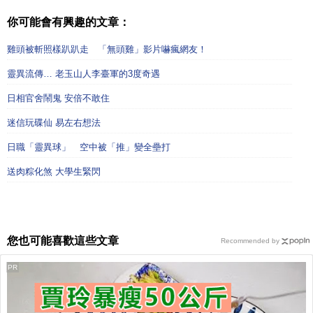
你可能會有興趣的文章：
雞頭被斬照樣趴趴走 「無頭雞」影片嚇瘋網友！
靈異流傳… 老玉山人李臺軍的3度奇遇
日相官舍鬧鬼 安倍不敢住
迷信玩碟仙 易左右想法
日職「靈異球」 空中被「推」變全壘打
送肉粽化煞 大學生緊閃
您也可能喜歡這些文章
Recommended by
PR