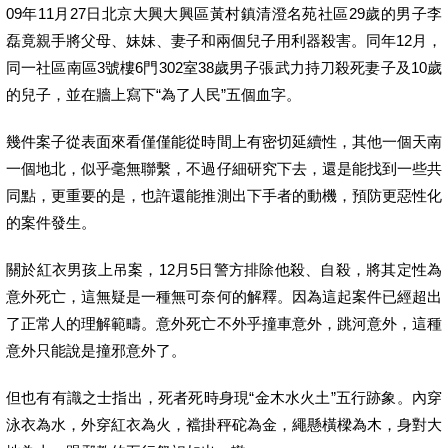
09年11月27日北京大興大興區黃村鎮清澄名苑社區29歲的男子李
磊竟親手將父母、妹妹、妻子和兩個兒子用利器殺害。同年12月，
同一社區南區3號樓6門302室38歲男子張武力持刀殺死妻子及10歲
的兒子，並在牆上寫下“為了人民”五個血字。
幾件案子從表面來看僅僅能從時間上有密切延續性，其他一個天南
一個地北，似乎毫無聯繫，不過仔細研究下去，還是能找到一些共
同點，更重要的是，也許還能推測出下手者的動機，預防更惡性化
的案件發生。
關於紅衣男孩上吊案，12月5日警方排除他殺、自殺，將其定性為
意外死亡，這無疑是一種無可奈何的解釋。因為這起案件已經超出
了正常人的理解範疇。意外死亡不外乎撞車意外，跳河意外，這種
意外只能說是撞邪意外了。
但也有有識之士指出，死者死時身現“金木水火土”五行跡象。內穿
泳衣為水，外穿紅衣為火，襠掛秤砣為金，繩懸橫樑為木，身對大