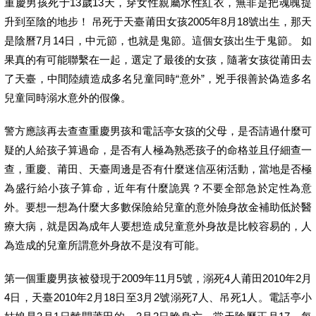
重慶男孩死于13歲13天，穿女性親屬水性紅衣，無非是把魂魄提
升到至陰的地步！ 吊死于天臺莆田女孩2005年8月18號出生，那天
是陰曆7月14日，中元節，也就是鬼節。這個女孩出生于鬼節。 如
果真的有可能聯繫在一起，選定了最後的女孩，隨著女孩從莆田去
了天臺，中間陸續造成多名兒童同時“意外”，兇手很善於偽造多名
兒童同時溺水意外的假像。
警方應該再去查查重慶男孩和電話亭女孩的父母，是否請過什麼可
疑的人給孩子算過命，是否有人極為熟悉孩子的命格並且仔細查一
查，重慶、莆田、天臺周邊是否有什麼迷信巫術活動，當地是否極
為盛行給小孩子算命，近年有什麼詭異？不要全部急於定性為意
外。要想一想為什麼大多數保險給兒童的意外險身故金補助低於醫
療大病，就是因為成年人要想造成兒童意外身故是比較容易的，人
為造成的兒童所謂意外身故不是沒有可能。
第一個重慶男孩被發現于2009年11月5號，溺死4人莆田2010年2月
4日，天臺2010年2月18日至3月2號溺死7人、吊死1人。電話亭小