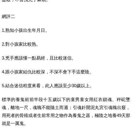
網評二
1.熟知小孩出生年月日。
2.對小孩家比較熟。
3.兇手應該懂一點易經，且比較迷信。
4.跟小孩家結仇比較深，不深不會下手這麼陰。
5.結合迷信程度來看，此人應該至少30歲以上。
標準的養鬼術前半段十五歲以下的童男童女用紅衣鎖魂、秤砣墜
魂，離地一尺，魂魄不能隨土而遁；引魂針開泥丸宮引魂魄出竅，
用死者的骨殖或者生前常用之物作為養鬼之器，極陰之地養49天那
就是一厲鬼。