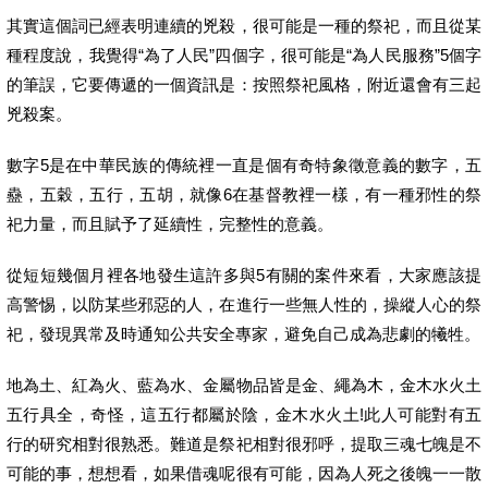
其實這個詞已經表明連續的兇殺，很可能是一種的祭祀，而且從某
種程度說，我覺得“為了人民”四個字，很可能是“為人民服務”5個字
的筆誤，它要傳遞的一個資訊是：按照祭祀風格，附近還會有三起
兇殺案。
數字5是在中華民族的傳統裡一直是個有奇特象徵意義的數字，五
蠱，五穀，五行，五胡，就像6在基督教裡一樣，有一種邪性的祭
祀力量，而且賦予了延續性，完整性的意義。
從短短幾個月裡各地發生這許多與5有關的案件來看，大家應該提
高警惕，以防某些邪惡的人，在進行一些無人性的，操縱人心的祭
祀，發現異常及時通知公共安全專家，避免自己成為悲劇的犧牲。
地為土、紅為火、藍為水、金屬物品皆是金、繩為木，金木水火土
五行具全，奇怪，這五行都屬於陰，金木水火土!此人可能對有五
行的研究相對很熟悉。難道是祭祀相對很邪呼，提取三魂七魄是不
可能的事，想想看，如果借魂呢很有可能，因為人死之後魄一一散