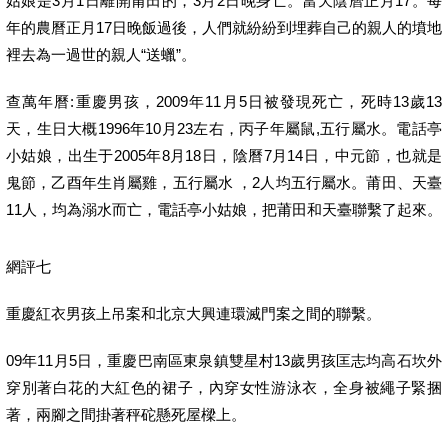
姑娘是3月1日離開莆田的，3月2日晚身亡。當天陰曆正月17。每
年的農曆正月17日晚飯過後，人們就紛紛到埋葬自己的親人的墳地
裡去為一過世的親人“送蠟”。
查萬年曆:重慶男孩，2009年11月5日被發現死亡，死時13歲13
天，生日大概1996年10月23左右，丙子年屬鼠,五行屬水。電話亭
小姑娘，出生于2005年8月18日，陰曆7月14日，中元節，也就是
鬼節，乙酉年生肖屬雞，五行屬水 ，2人均五行屬水。莆田、天臺
11人，均為溺水而亡，電話亭小姑娘，把莆田和天臺聯繫了起來。
網評七
重慶紅衣男孩上吊案和北京大興連環滅門案之間的聯繫。
09年11月5日，重慶巴南區東泉鎮雙星村13歲男孩匡志均高石坎外
穿別著白花的大紅色的裙子，內穿女性游泳衣，全身被繩子緊捆
著，兩腳之間掛著秤砣懸死屋樑上。