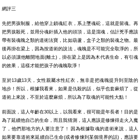
網評三
先把男孩制服，給他穿上鎖魂紅衣，系上墜魂砣，這就是留魂。再
把男孩殺死，並用分魂針插入他的頭頂，這是瀉魂，估計兇手應該
帶有裝魂魄之類的道術法寶，比如葫蘆，盒子之類的裝魂之物。最
後再掛在梁上，因為按道術的說法，魂魄是不可能完全取淨的，所
以必須讓他離開地面(離土)，掛在梁上是因為木代表生命，有引魂
的效果，這樣才能把孩子的魂魄取淨！
至於13歲13天，女性親屬水性紅衣，無非是把魂魄提升到至陰的
地步！所以，根據我看來，如果是仇殺的話，似乎也套麻煩了，從
道術上來說，不至於這麼麻煩，所以為了取魂的可能性大點！
前面說，這人年齡在30以上，以我看來，很可能是年長者！目的是
為了延續他自己的生命，而且我猜測，這人應該是修煉得走火入魔
了，他們那地方的人要注意了！ 因為根據取魂的道術來說，這人
如果要靠道術來延續自己生命(或者修煉到某個境界的話)，應該要