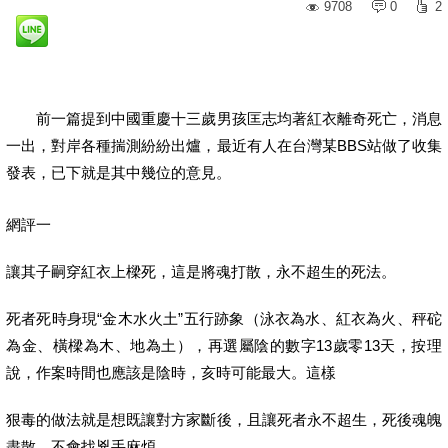
9708
0
2
前一篇提到中國重慶十三歲男孩匡志均著紅衣離奇死亡，消息
一出，對岸各種揣測紛紛出爐，最近有人在台灣某BBS站做了收集
發表，已下就是其中幾位的意見。
網評一
讓其子嗣穿紅衣上樑死，這是將魂打散，永不超生的死法。
死者死時身現“金木水火土”五行跡象（泳衣為水、紅衣為火、秤砣
為金、橫樑為木、地為土），再選屬陰的數字13歲零13天，按理
說，作案時間也應該是陰時，亥時可能最大。這樣
狠毒的做法就是想既讓對方家斷後，且讓死者永不超生，死後魂魄
盡散，不會找兇手麻煩。