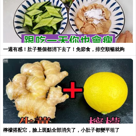
一週有感！肚子整個都消下去了！免節食，排空順暢就夠
PR
檸檬搭配它，臉上斑點全部消失了，小肚子都變平坦了