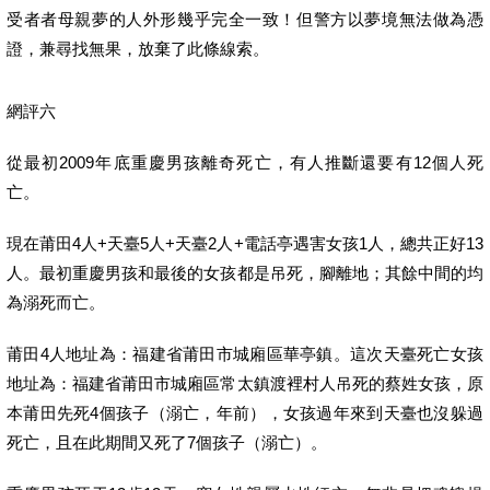
受者者母親夢的人外形幾乎完全一致！但警方以夢境無法做為憑
證，兼尋找無果，放棄了此條線索。
網評六
從最初2009年底重慶男孩離奇死亡，有人推斷還要有12個人死
亡。
現在莆田4人+天臺5人+天臺2人+電話亭遇害女孩1人，總共正好13
人。最初重慶男孩和最後的女孩都是吊死，腳離地；其餘中間的均
為溺死而亡。
莆田4人地址為：福建省莆田市城廂區華亭鎮。這次天臺死亡女孩
地址為：福建省莆田市城廂區常太鎮渡裡村人吊死的蔡姓女孩，原
本莆田先死4個孩子（溺亡，年前），女孩過年來到天臺也沒躲過
死亡，且在此期間又死了7個孩子（溺亡）。