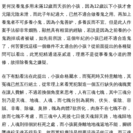
更何況養鬼多用未滿12歲而夭折的小孩，因為12歲以下小孩才會
元陽元陰未泄，而此子年紀過大，已然不適合做養鬼之用。再加上
養鬼者不可多養小鬼，因為小鬼善妒，多養反而不宜。但是此人作
案手法卻非常嫺熟，顯然具有相當的經驗，若說是因為之前養的小
鬼跑掉或者被破，如先前所說，這個年紀的小孩已經不適合造鬼
了，何苦要找這樣一個條件不太適合的小孩？從前面提出的各種疑
問可以看出，此兇犯精通道巫貳道，理應不是從事養鬼小道的潛
修，故排除養鬼之嫌疑。
在下有點看法在此提出，小孩命格屬水，而冤死時又特意離地，其
冤魂已然五行絕土，從常理上來看兇犯製造一個五行缺失的魂魄實
在讓人費解，不過若換個角度來思考，人有三魂七魄，其中三魂分
別乃是天魂、地魂、人魂，而七魄分別為屍狗、伏矢、雀陰、容
賊、非毒、除穢、臭肺，魄為肉體7欲所化，肉身不在七魄不存，
故而七魄不考慮，而三魂中人死後七日後天魂歸天路，地魂歸地
府，人魂則徘徊於枉死之處，而小孩屍身離地地魂返地不能，腳綁
墜魂砣天魂不得升天，故而兇犯應該是想要這孩子的三魂，而三魂