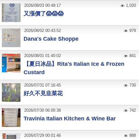
2026
/
08
/
03
00:49:17
1,020
又漲價了😱😱😱
2026
/
08
/
02
00:43:52
979
Dana's Cake Shoppe
2026
/
08
/
01
01:40:02
841
【夏日冰品】Rita's Italian Ice & Frozen
Custard
2026
/
07
/
31
07:16:45
730
好久不見韭菜花
2026
/
07
/
30
06:00:38
742
Travinia Italian Kitchen & Wine Bar
2026
/
07
/
29
00:01:46
888