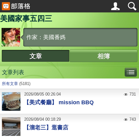
美國家事五四三
作家：美國番媽
文章
相簿
文章列表
所有文章
(5181)
2026
/
08
/
05
00:26:04
731
【美式餐廳】 mission BBQ
2026
/
08
/
04
00:18:29
743
【溜老三】逛書店