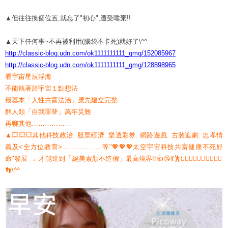
▲但往往換個位置,就忘了"初心",遭受唾棄!!
▲天下任何事~不再被利用(腦袋不卡死)就好了\^^
http://classic-blog.udn.com/ok1111111111_gmg/152085967
http://classic-blog.udn.com/ok1111111111_gmg/128898965
看宇宙星辰浮海
不能執著於宇宙１點想法
最基本「人性共富法治」應先建立完整
解人類「自我罪孽」萬年災難
再聊其他………………
▲💥💥💥其他科技政治. 股票經濟. 樂透彩券. 網路遊戲. 古裝追劇. 忠孝情
義及<全方位教育>………………等"💖💖💖太空宇宙科技共富健康不死好
命"發展 → 才能達到「絕美素顏不造假」最高境界!!👍😘💃🕺🏄‍♂️🏋️‍♂️🚴‍♂️⛹️‍♀️🤸‍♀️
👣\^^