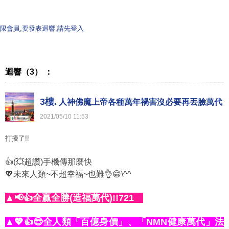
限會員,要發表迴響,請先登入
迴響（3） ：
3樓.
人神佛魔上帝各種萬年禍害沒必要再丟臉萬代
2021
/
05
/
10
11
:
53
打擾了!!
👍(💥超讚)手機傳那麼快
💖未來人類~不超幸福~也難👌😁\^^
▲📢👍全贏全勝(造福萬代)!!721
▲💖👍😎全人類「百億身價」、「NMN健康萬代」法