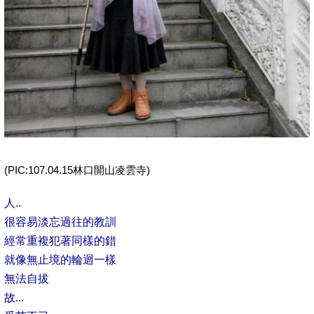
(PIC:107.04.15林口開山凌雲寺)
人..
很容易淡忘過往的教訓
經常重複犯著同樣的錯
就像無止境的輪迴一樣
無法自拔
故...