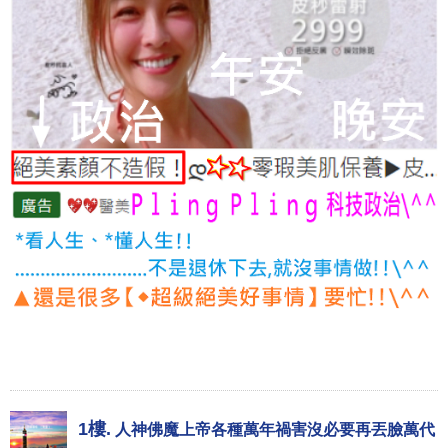
1樓.
人神佛魔上帝各種萬年禍害沒必要再丟臉萬代