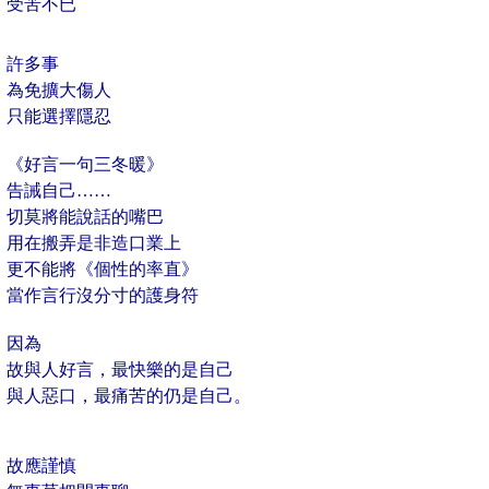
受苦不已
許多事
為免擴大傷人
只能選擇隱忍
《好言一句三冬暖》
告誡自己……
切莫將能說話的嘴巴
用在搬弄是非造口業上
更不能將《個性的率直》
當作言行沒分寸的護身符
因為
故與人好言，最快樂的是自己
與人惡口，最痛苦的仍是自己。
故應謹慎