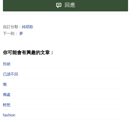
回應
自訂分類：
純唱歌
下一則：
夢
你可能會有興趣的文章：
拒絕
已讀不回
慟
獨處
輕愁
fashion