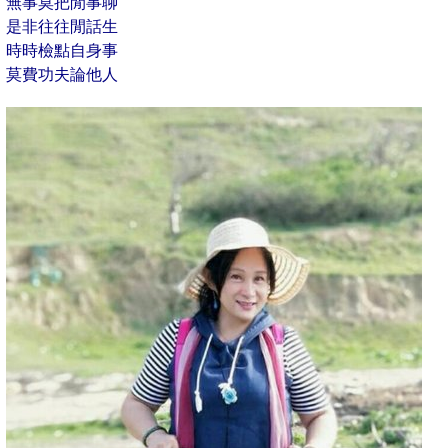
無事莫把閒事聊
是非往往閒話生
時時檢點自身事
莫費功夫論他人