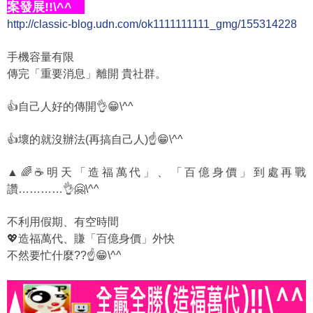
案發展!!\^^
http://classic-blog.udn.com/ok1111111111_gmg/155314228
手機容量有限
傳完「重要消息」離開 貴社群。
👍自己人好的傳開👌😁\^^
👍壞的就沒辦法(再搞自己人)☝️😁\^^
▲🌈☕明天「造福萬代」、「百億身價」到處再戰
讚…………👌🤗\^^
不利用假期、有空時間
💖造福萬代、賺「百億身價」外快
不然要忙什麼??☝️😁\^^