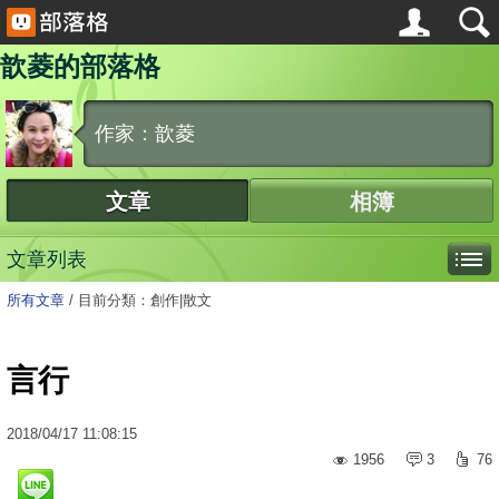
歆菱的部落格
作家：歆菱
文章
相簿
文章列表
所有文章
/
目前分類：創作|散文
言行
2018
/
04
/
17
11:08:15
1956
3
76