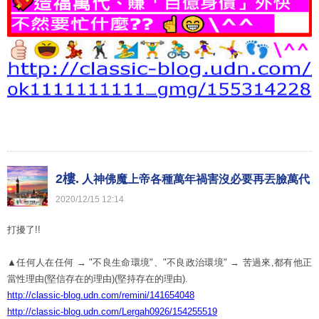
2樓.
人神佛魔上帝各種萬年禍害沒必要再丟臉萬代
2020
/
12
/
15
12
:
14
打擾了!!
A00199
▲任何人在任何 → "不良生命環境"、"不良政治環境" → 苦過來,都有他正
當性理由(堅信存在的理由)(堅持存在的理由).
http://classic-blog.udn.com/remini/141654048
http://classic-blog.udn.com/Lergah0926/154255519