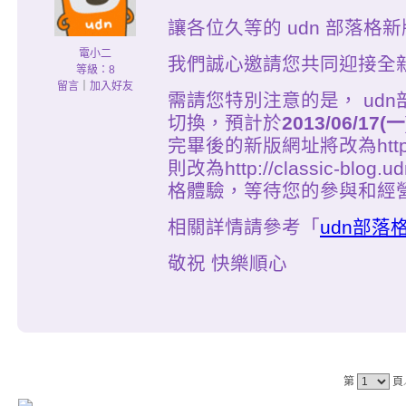
讓各位久等的 udn 部落格
電小二
我們誠心邀請您共同迎接全新
等級：8
留言
｜
加入好友
需請您特別注意的是， ud
切換，預計於
2013/06/17(
完畢後的新版網址將改為http://
則改為http://classic-bl
格體驗，等待您的參與和經
相關詳情請參考「
udn部
敬祝 快樂順心
第
頁