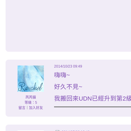
2014/10/23 09:49
嗨嗨~
好久不見~
我搬回來UDN已經升到第2級
芮芮貓
等級：5
留言
｜
加入好友