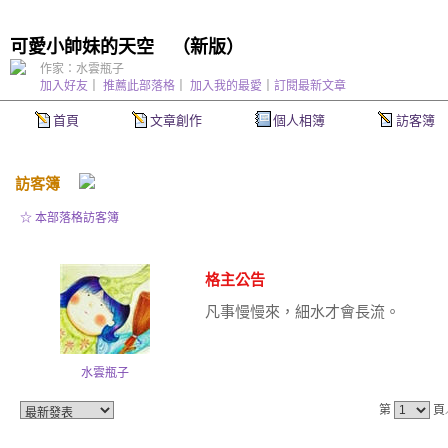
可愛小帥妹的天空
（
新版
）
作家：水雲瓶子
加入好友
｜
推薦此部落格
｜
加入我的最愛
｜
訂閱最新文章
首頁
文章創作
個人相簿
訪客簿
訪客簿
☆ 本部落格訪客簿
格主公告
凡事慢慢來，細水才會長流。
水雲瓶子
第
頁