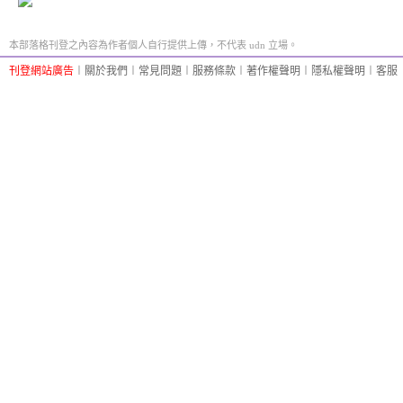
本部落格刊登之內容為作者個人自行提供上傳，不代表 udn 立場。
刊登網站廣告
︱
關於我們
︱
常見問題
︱
服務條款
︱
著作權聲明
︱
隱私權聲明
︱
客服