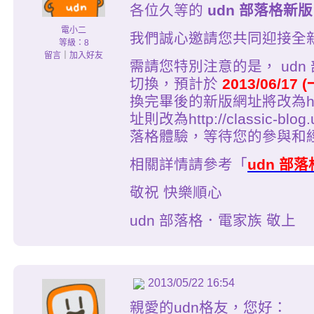
各位久等的
udn 部落格新版
電小二
我們誠心邀請您共同迎接全新面
等級：8
留言
｜
加入好友
需請您特別注意的是， ud
切換，預計於
2013/06/17 
換完畢後的新版網址將改為http:/
址則改為http://classic-b
落格體驗，等待您的參與和
相關詳情請參考「
udn 部
敬祝 快樂順心
udn 部落格．電家族 敬上
2013/05/22 16:54
親愛的udn格友，您好：