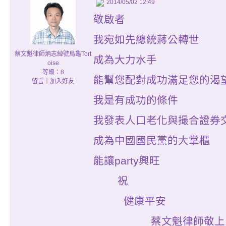
2014/05/02 12:49
敬啟者
我宛如先總統蔣公轉世
蔡文魁律師炳志綽號烏龜Tort
成為大力水手
oise
等級：8
能幫您配對成功滿足您的渴
留言
｜
加入好友
我是有成功的條件
我發表人口老化與撮合證券
成為中國國民黨的大掌櫃
能讓party興旺
祝
健康平安
蔡文魁律師敬上