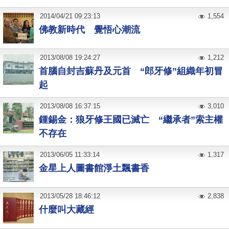
2014
/
04
/
21
09:23:13
1,554
佛教新時代 覺悟心潮流
2013
/
08
/
08
19:24:27
1,212
首腦自封吉蘇丹及元首 “郎牙修”組織年初冒
起
2013
/
08
/
08
16:37:15
3,010
鍾錫金：狼牙修王國已滅亡 “繼承者”索主權
不存在
2013
/
06
/
05
11:33:14
1,317
金星上人圖書館淨土飄書香
2013
/
05
/
28
18:46:12
2,838
什麼叫大藏經