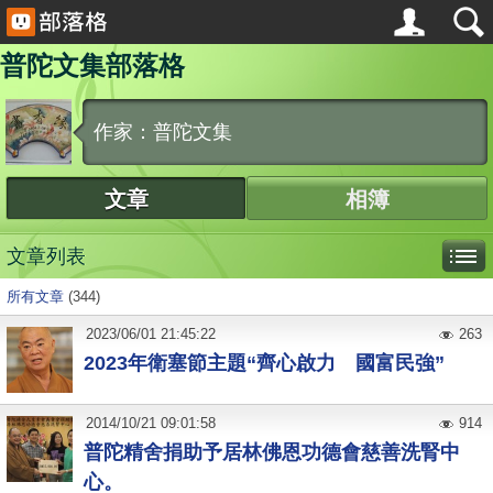
普陀文集部落格
作家：普陀文集
文章
相簿
文章列表
所有文章
(344)
2023
/
06
/
01
21:45:22
263
2023年衛塞節主題“齊心啟力 國富民強”
2014
/
10
/
21
09:01:58
914
普陀精舍捐助予居林佛恩功德會慈善洗腎中
心。