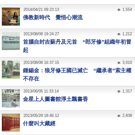
2014
/
04
/
21
09:23:13
1,554
佛教新時代 覺悟心潮流
2013
/
08
/
08
19:24:27
1,212
首腦自封吉蘇丹及元首 “郎牙修”組織年初冒
起
2013
/
08
/
08
16:37:15
3,010
鍾錫金：狼牙修王國已滅亡 “繼承者”索主權
不存在
2013
/
06
/
05
11:33:14
1,317
金星上人圖書館淨土飄書香
2013
/
05
/
28
18:46:12
2,838
什麼叫大藏經