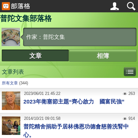
普陀文集部落格
作家：普陀文集
文章
相簿
文章列表
所有文章
(344)
2023
/
06
/
01
21:45:22
263
2023年衛塞節主題“齊心啟力 國富民強”
2014
/
10
/
21
09:01:58
914
普陀精舍捐助予居林佛恩功德會慈善洗腎中
心。