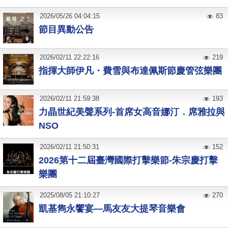
2026
/
05
/
26
04:04:15
83
節目異動公告
2026
/
02
/
11
22:22:16
219
指揮大師伊凡・費雪與布達佩斯節慶管弦樂團
2026
/
02
/
11
21:59:38
193
力晶世紀美聲系列-首席女高音娜汀．席雅拉與
NSO
2026
/
02
/
11
21:50:31
152
2026第十二屆臺灣國際打擊樂節-朱宗慶打擊
樂團
2025
/
08
/
05
21:10:27
270
凱基雋永饗宴—馬友友大提琴音樂會