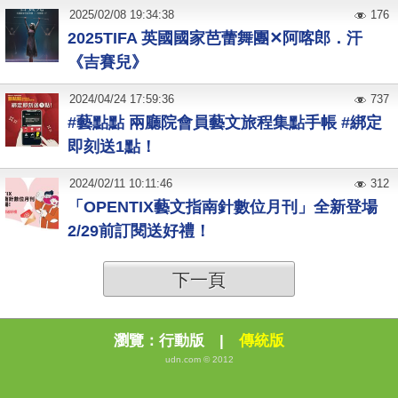
2025
/
02
/
08
19:34:38
176
2025TIFA 英國國家芭蕾舞團✕阿喀郎．汗
《吉賽兒》
2024
/
04
/
24
17:59:36
737
#藝點點 兩廳院會員藝文旅程集點手帳 #綁定
即刻送1點！
2024
/
02
/
11
10:11:46
312
「OPENTIX藝文指南針數位月刊」全新登場
2/29前訂閱送好禮！
下一頁
瀏覽：
行動版
|
傳統版
udn.com © 2012