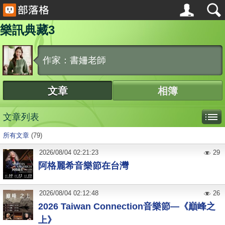
樂訊典藏3
作家：書姍老師
文章
相簿
文章列表
所有文章
(79)
2026
/
08
/
04
02:21:23
29
​阿格麗希音樂節在台灣
2026
/
08
/
04
02:12:48
26
2026 Taiwan Connection音樂節—《巔峰之
上》