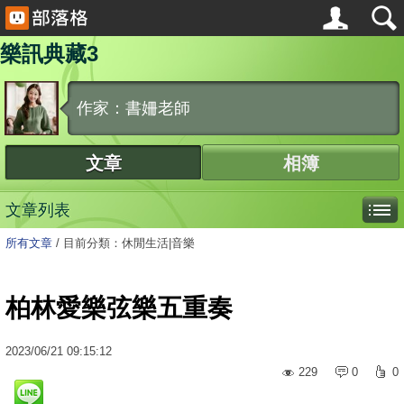
樂訊典藏3
作家：書姍老師
文章
相簿
文章列表
所有文章
/
目前分類：休閒生活|音樂
柏林愛樂弦樂五重奏
2023
/
06
/
21
09:15:12
229
0
0