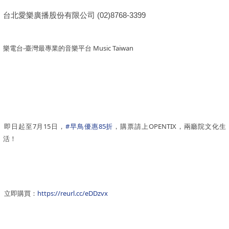
台北愛樂廣播股份有限公司
(02)8768-3399
樂電台-臺灣最專業的音樂平台 Music Taiwan
即日起至7月15日，
#早鳥優惠85折
，購票請上OPENTIX，兩廳院文化生
活！
立即購買：
https://reurl.cc/eDDzvx