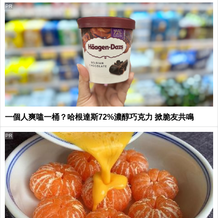
PR
一個人爽嗑一桶？哈根達斯72%濃醇巧克力 掀脆友共鳴
PR