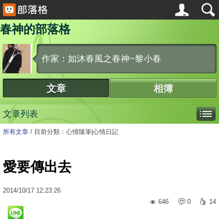
春神的部落格
作家：如沐春風之春神~黎小春
文章
相簿
文章列表
所有文章
/
目前分類：心情隨筆|心情日記
愛要傳出去
2014
/
10
/
17
12:23:26
646
0
14