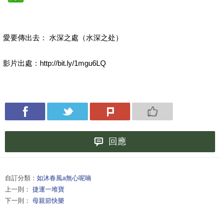
愛要傳出去： 水深之處（水深之处）
影片出處：http://bit.ly/1mgu6LQ
回應
自訂分類：
如沐春風a無心呢喃
上一則：
捷運一堆寶
下一則：
母親節快樂