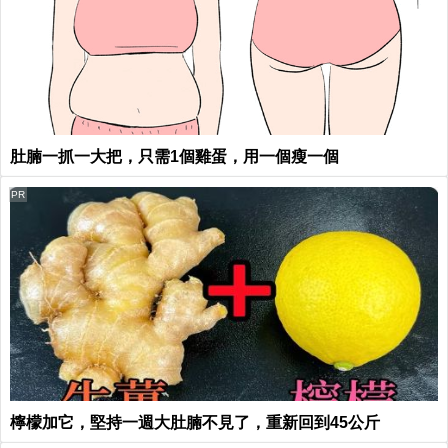
肚腩一抓一大把，只需1個雞蛋，用一個瘦一個
PR
檸檬加它，堅持一週大肚腩不見了，重新回到45公斤