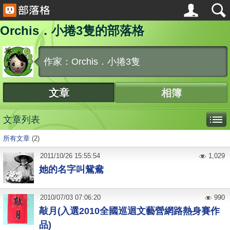
Orchis．小捲3隻的部落格
作家：Orchis．小捲3隻
文章
相簿
文章列表
所有文章
(2)
2011
/
10
/
26
15:55:54
1,029
她的名字叫鴛鴦
2010
/
07
/
03
07:06:20
990
敲月(入選2010全國巡迴文藝營網路熱身賽作
品)