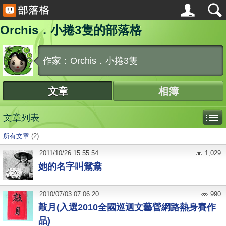
Orchis．小捲3隻的部落格
作家：Orchis．小捲3隻
文章
相簿
文章列表
所有文章
(2)
2011
/
10
/
26
15:55:54
1,029
她的名字叫鴛鴦
2010
/
07
/
03
07:06:20
990
敲月(入選2010全國巡迴文藝營網路熱身賽作
品)