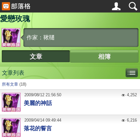
愛戀玫瑰
作家：鞦韆
文章
相簿
文章列表
所有文章
(18)
2009
/
08
/
12
21:56:50
4,252
美麗的神話
2009
/
04
/
14
09:49:44
6,216
落花的誓言