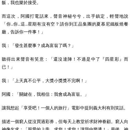
飯，我也樂於接受。
而這次，阿國打電話來，聲音神秘兮兮，出乎鎮定，輕聲地說
「你
..
你
..
這
..
星期有沒有空？請你到王品集團的夏慕尼鐵板燒餐
廳，告訴你一件事！」
我：「發生甚麼事？成為富翁了嗎？」
聽得出來聲音有笑意：「還沒達陣！不過是中了『四星彩』而
已！」
我：「上天真不公平，大獎小獎獎不完啊！」
阿國：「關鍵在，我相信：我會成為富翁。」
讓我想起「享受吧！一個人的旅行」電影中提到義大利有則笑話。
描述一個窮人從沒買過彩券，但
每天上教堂祈求財神眷顧。窮人向
神像乞求：「親愛的上帝，求您！求您！讓我中樂透！」最後，神