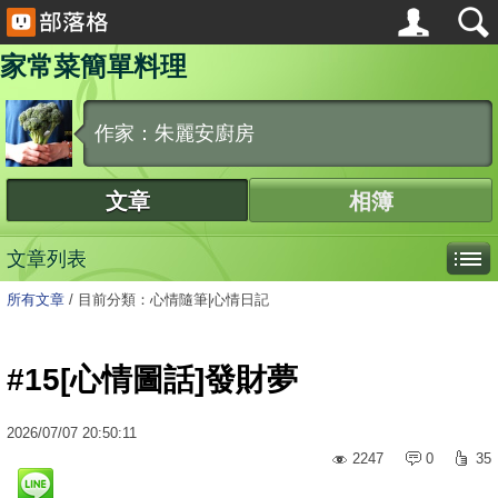
家常菜簡單料理
作家：朱麗安廚房
文章
相簿
文章列表
所有文章
/
目前分類：心情隨筆|心情日記
#15[心情圖話]發財夢
2026
/
07
/
07
20:50:11
2247
0
35