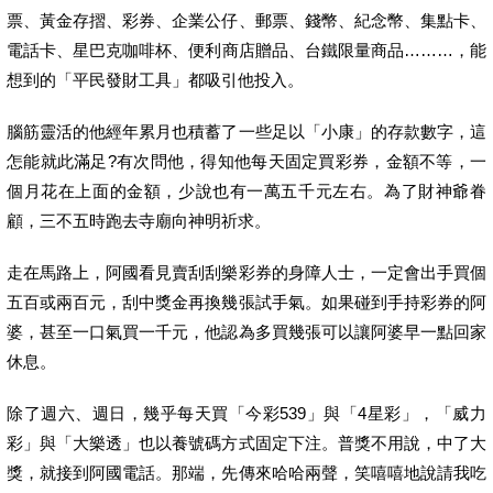
票、黃金存摺、彩券、企業公仔、郵票、錢幣、紀念幣、集點卡、
電話卡、星巴克咖啡杯、便利商店贈品、台鐵限量商品
………
，能
想到的「平民發財工具」都吸引他投入。
腦筋靈活的他經年累月也積蓄了一些足以「小康」的存款數字，這
怎能就此滿足
?
有次問他，得知他每天固定買彩券，金額不等，一
個月花在上面的金額，少說也有一萬五千元左右。為了財神爺眷
顧，三不五時跑去寺廟向神明祈求。
走在馬路上，阿國看見賣刮刮樂彩券的身障人士，一定會出手買個
五百或兩百元，刮中獎金再換幾張試手氣。如果碰到手持彩券的阿
婆，甚至一口氣買一千元，他認為多買幾張可以讓阿婆早一點回家
休息。
除了週六、週日，幾乎每天買「今彩
539
」與「
4
星彩」，「威力
彩」與「大樂透」也以養號碼方式固定下注。普獎不用說，中了大
獎，就接到阿國電話。那端，先傳來哈哈兩聲，笑嘻嘻地說請我吃