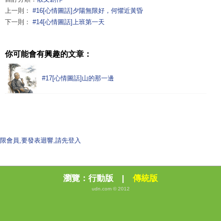
上一則：
#16[心情圖話]夕陽無限好，何懼近黃昏
下一則：
#14[心情圖話]上班第一天
你可能會有興趣的文章：
#17[心情圖話]山的那一邊
限會員,要發表迴響,請先登入
瀏覽：
行動版
|
傳統版
udn.com © 2012