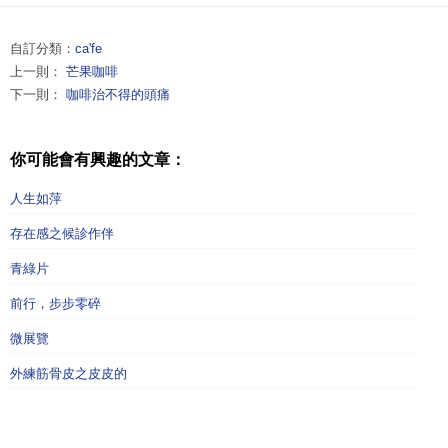
自訂分類：
ca'fe
上一則：
芒果咖啡
下一則：
咖啡治不得的頭痛
你可能會有興趣的文章：
人生如萍
存在感之候診作伴
青綠片
前行，步步零碎
微展覽
外練筋骨皮之皮皮的