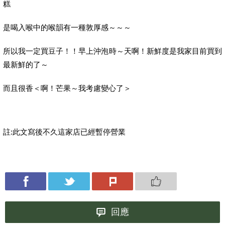
糕
是喝入喉中的喉韻有一種敦厚感～～～
所以我一定買豆子！！早上沖泡時～天啊！新鮮度是我家目前買到
最新鮮的了～
而且很香＜啊！芒果～我考慮變心了＞
註:此文寫後不久這家店已經暫停營業
回應