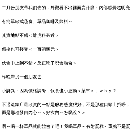
二月份朋友帶我們去的，外觀看不出裡面賣什麼～內部感覺超明亮
有簡單歐式蔬食、單品咖啡及飲料～
其實地點不錯＜離虎科甚近＞
價格也可接受＜一百初頭元＞
伙食中上到不錯＜反正吃了都會融合＞
昨晚帶另一個朋友去。
小訝異：因為價格調降，伙食也小更動＜菜單＞，ｗｈｙ？
不過這家店最欣賞的一點是服務態度很好，不是那種口頭上招呼，
而是那種發自內心～＜好玄內～怎麼說？＞
啊～喝一杯單品就能體會了吧！我喝單品～有附蛋糕～重點不是蛋