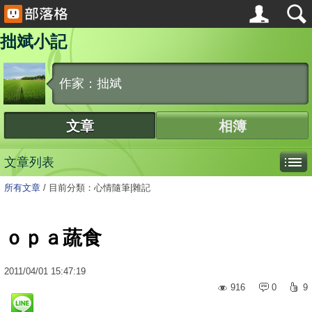
拙斌小記
作家：拙斌
文章
相簿
文章列表
所有文章
/
目前分類：心情隨筆|雜記
ｏｐａ蔬食
2011
/
04
/
01
15:47:19
916
0
9