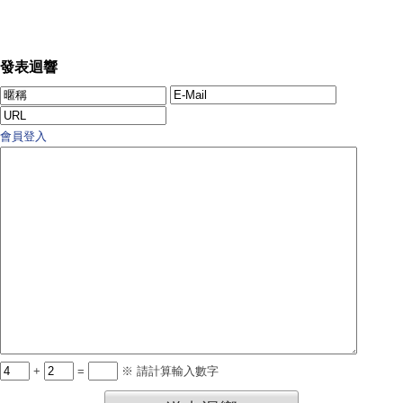
發表迴響
會員登入
+
=
※ 請計算輸入數字