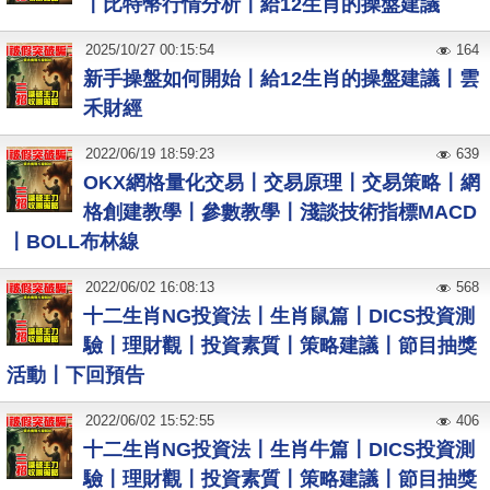
〡比特幣行情分析〡給12生肖的操盤建議
2025
/
10
/
27
00:15:54
164
新手操盤如何開始〡給12生肖的操盤建議〡雲
禾財經
2022
/
06
/
19
18:59:23
639
OKX網格量化交易〡交易原理〡交易策略〡網
格創建教學〡參數教學〡淺談技術指標MACD
〡BOLL布林線
2022
/
06
/
02
16:08:13
568
十二生肖NG投資法〡生肖鼠篇〡DICS投資測
驗〡理財觀〡投資素質〡策略建議〡節目抽獎
活動〡下回預告
2022
/
06
/
02
15:52:55
406
十二生肖NG投資法〡生肖牛篇〡DICS投資測
驗〡理財觀〡投資素質〡策略建議〡節目抽獎