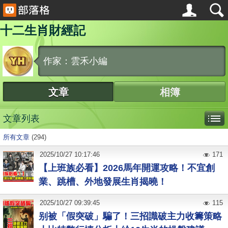
十二生肖財經記
作家：雲禾小編
文章
相簿
文章列表
所有文章
(294)
2025
/
10
/
27
10:17:46
171
【上班族必看】2026馬年開運攻略！不宜創
業、跳槽、外地發展生肖揭曉！
2025
/
10
/
27
09:39:45
115
别被「假突破」騙了！三招識破主力收籌策略