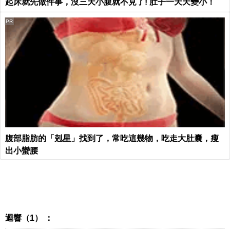
起床就先做件事，沒三天小腹就不見了! 肚子一天天變小！
PR
腹部脂肪的「剋星」找到了，常吃這幾物，吃走大肚囊，瘦
出小蠻腰
迴響（1） ：