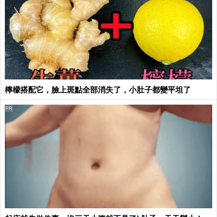
檸檬搭配它，臉上斑點全部消失了，小肚子都變平坦了
PR