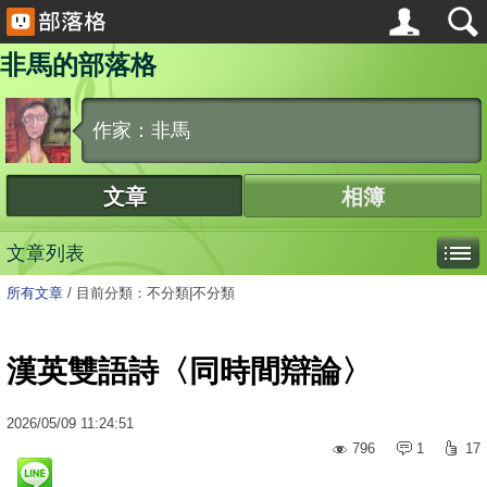
非馬的部落格
作家：非馬
文章
相簿
文章列表
所有文章
/
目前分類：不分類|不分類
漢英雙語詩〈同時間辯論〉
2026
/
05
/
09
11:24:51
796
1
17