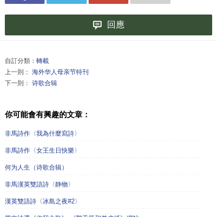
回應
自訂分類：
轉載
上一則：
海外华人母亲节特刊
下一則：
诗歌合辑
你可能會有興趣的文章：
非馬詩作〈我為什麼寫詩〉
非馬詩作〈女王生日快樂〉
何为人生（诗歌合辑）
非馬漢英雙語詩〈静物〉
漢英雙語詩〈冰島之夜#2〉