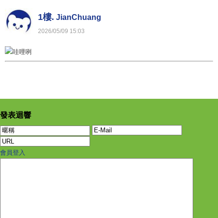
1樓.
JianChuang
2026
/
05
/
09
15
:
03
發表迴響
會員登入