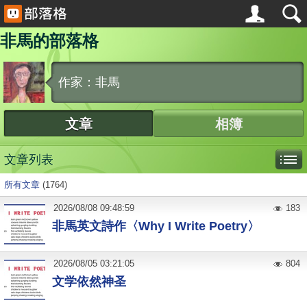
非馬的部落格
作家：非馬
文章
相簿
文章列表
所有文章
(1764)
2026
/
08
/
08
09:48:59
183
非馬英文詩作〈Why I Write Poetry〉
2026
/
08
/
05
03:21:05
804
文学依然神圣