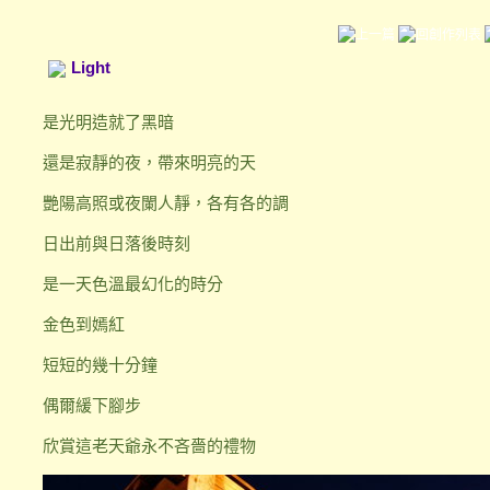
Light
是光明造就了黑暗
還是寂靜的夜，帶來明亮的天
艷陽高照或夜闌人靜，各有各的調
日出前與日落後時刻
是一天色溫最幻化的時分
金色到嫣紅
短短的幾十分鐘
偶爾緩下腳步
欣賞這老天爺永不吝嗇的禮物