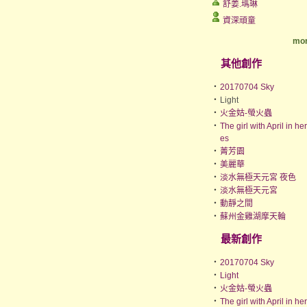
舒姜.瑪琳
資深頑童
mor
其他創作
‧
20170704 Sky
‧
Light
‧
火金姑-螢火蟲
‧
The girl with April in he
es
‧
菁芳園
‧
美麗華
‧
淡水無極天元宮 夜色
‧
淡水無極天元宮
‧
動靜之間
‧
蘇州金雞湖摩天輪
最新創作
‧
20170704 Sky
‧
Light
‧
火金姑-螢火蟲
‧
The girl with April in he