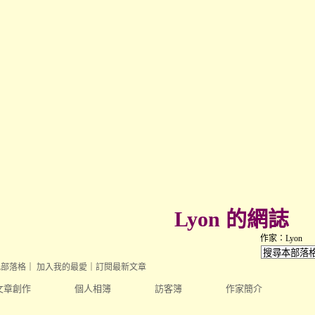
Lyon 的網誌
作家：Lyon
此部落格
｜
加入我的最愛
｜
訂閱最新文章
文章創作
個人相簿
訪客簿
作家簡介