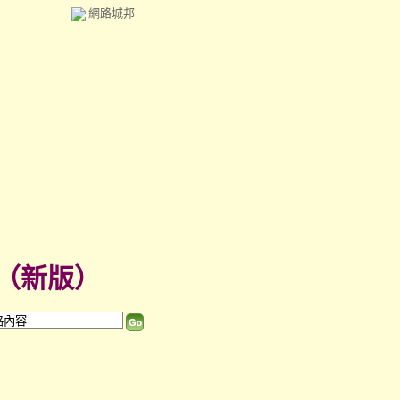
網路城邦
（
新版
）