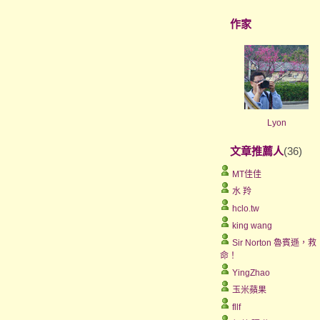
作家
Lyon
文章推薦人
(36)
MT佳佳
水 羚
hclo.tw
king wang
Sir Norton 魯賓遜，救
命！
YingZhao
玉米蘋果
fllf