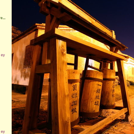
e...
r ey
r ey