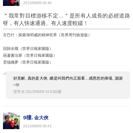
2013
/
09
/
09
06
:
46
＂我常對目標游移不定…＂是所有人成長的必經道路
呀，有人快速通過、有人速度較緩！
古巴行：探索海明威的精神世界（世界周刊旅遊版）
回歸全職（世界日報家園版）
葫蘆書法家（世界日報家園版）
雲端織夢（世界日報家園版）
好見解, 真的是大俠, 總是叫我們向正面看...感恩您的捧場, 謝謝
~!!!
瑩雪
於
2013
/
09
/
09
16
:
53
回覆
9樓.
金大俠
2013
/
09
/
09
06
:
41