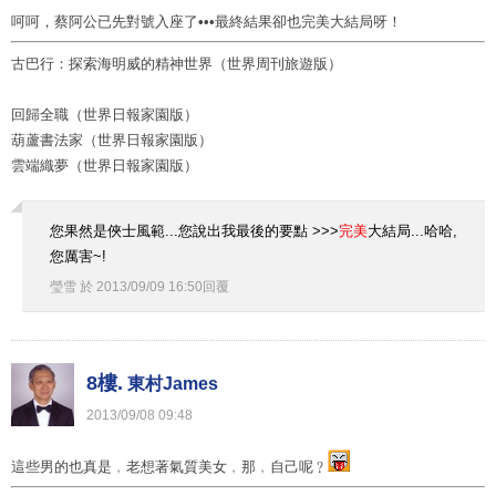
呵呵，蔡阿公已先對號入座了•••最終結果卻也完美大結局呀！
古巴行：探索海明威的精神世界（世界周刊旅遊版）
回歸全職（世界日報家園版）
葫蘆書法家（世界日報家園版）
雲端織夢（世界日報家園版）
您果然是俠士風範...您說出我最後的要點 >>>
完美
大結局...哈哈,
您厲害~!
瑩雪
於
2013
/
09
/
09
16
:
50
回覆
8樓.
東村James
2013
/
09
/
08
09
:
48
這些男的也真是﹐老想著氣質美女﹐那﹐自己呢﹖