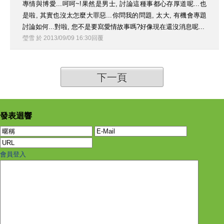
專情與博愛...呵呵~!果然是男士, 討論這種事都心存厚道呢...也
是啦, 其實也沒太怎麼大罪惡...你問我的問題, 太大, 有機會專題
討論如何...對啦, 您不是要寫愛情故事嗎?好像現在還沒消息呢...
瑩雪
於
2013
/
09
/
09
16
:
30
回覆
下一頁
發表迴響
會員登入