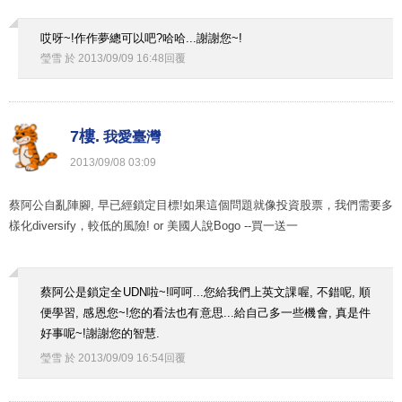
哎呀~!作作夢總可以吧?哈哈...謝謝您~!
瑩雪
於
2013
/
09
/
09
16
:
48
回覆
7樓.
我愛臺灣
2013
/
09
/
08
03
:
09
蔡阿公自亂陣腳, 早已經鎖定目標!如果這個問題就像投資股票，我們需要多
樣化diversify，較低的風險!
or 美國人說Bogo --買一送一
蔡阿公是鎖定全UDN啦~!呵呵...您給我們上英文課喔, 不錯呢, 順
便學習, 感恩您~!您的看法也有意思...給自己多一些機會, 真是件
好事呢~!謝謝您的智慧.
瑩雪
於
2013
/
09
/
09
16
:
54
回覆