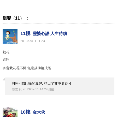
迴響（11） ：
11樓.
靈婆心語 人生待續
2013
/
09
/
11
11
:
23
栽花
這叫
有意栽花花不開 無意插柳柳成蔭
呵呵~!您比喻的真好, 指出了其中奧妙~!
瑩雪
於
2013
/
09
/
11
14
:
24
回覆
10樓.
金大俠