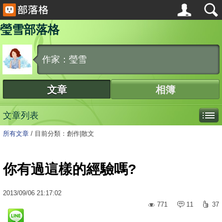
瑩雪部落格
作家：瑩雪
文章
相簿
文章列表
所有文章
/
目前分類：創作|散文
你有過這樣的經驗嗎?
2013
/
09
/
06
21:17:02
771
11
37