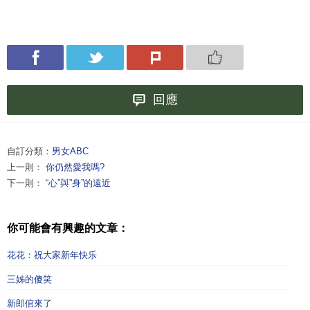
回應
自訂分類：
男女ABC
上一則：
你仍然愛我嗎?
下一則：
“心”與”身”的遠近
你可能會有興趣的文章：
花花：祝大家新年快乐
三姊的傻笑
新郎倌來了