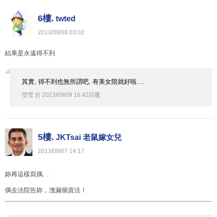
6樓.
twted
2013
/
09
/
08
03
:
02
結果是永遠得不到
其實, 得不到也無所謂吧, 有美女陪就好啦....
瑩雪
於
2013
/
09
/
09
16
:
42
回覆
5樓.
JKTsai 老鼠嫁女兒
2013
/
09
/
07
14
:
17
妳再這樣寫偶. . .
偶去法院告妳，洩漏個資法！