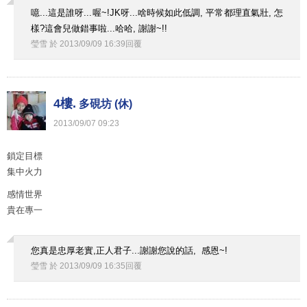
噫...這是誰呀...喔~!JK呀...啥時候如此低調, 平常都理直氣壯, 怎
樣?這會兒做錯事啦...哈哈, 謝謝~!!
瑩雪
於
2013
/
09
/
09
16
:
39
回覆
4樓.
多硯坊 (休)
2013
/
09
/
07
09
:
23
鎖定目標
集中火力
感情世界
貴在專一
您真是忠厚老實,正人君子...謝謝您說的話, 感恩~!
瑩雪
於
2013
/
09
/
09
16
:
35
回覆