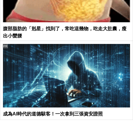
腹部脂肪的「剋星」找到了，常吃這幾物，吃走大肚囊，瘦
出小蠻腰
PR
成為AI時代的道德駭客！一次拿到三張資安證照