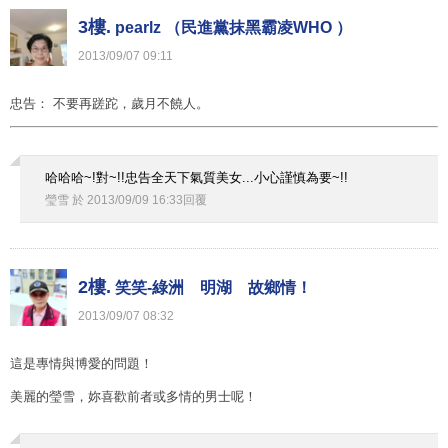
3樓.
pearlz （民進黨抹黑霸凌WHO ）
2013
/
09
/
07
09
:
11
忠告： 不要再蹉跎，歲月不饒人。
哈哈哈~!對~!!忠告全天下氣質美女...小心謹慎為要~!!
瑩雪
於
2013
/
09
/
09
16
:
33
回覆
2樓.
笑笑-綠洲 明湖 故鄉情！
2013
/
09
/
07
08
:
32
這是專情與博愛的問題！
美麗的瑩雪，妳喜歡前者或多情的男士呢！