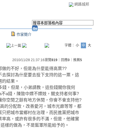
網路城邦
作家簡介
字體：
小
中
大
2010/11/28 21:37:16
瀏覽
819
｜回應
0
｜推薦
5
做的不好，但是為什麼能得高票??
不去探討為什麼要去投下支持的這一票，這
選的結果。
很多錢，但是，小弟請教，這些錢關你我何
 a不a錢，陳致中嫖不嫖妓，關支持者何事?
讓你空閒之餘有地方休閒，你會不會支持他?
更高的分配款，改善愛河，城市光廊等等，都
黨只把城市當鄉村在治理，而民進黨把城市
業率高，或許有很多的不滿，但是，他確實
，這樣的做為，不是藍軍所能給予的。