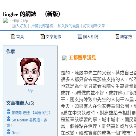
linglee 的網誌
（
新版
）
作家：å°p
加入好友
｜
推薦此部落格
｜
加入我的最愛
｜
訂閱最新文章
首頁
文章創作
個人相簿
訪客簿
作家
五都選舉淺見
是的，陳致中先生的父親、甚或自己都
很多人都只會去罵那些支持的人，卻
也就是為什麼只能看著陳先生高票當
å°p
或許，a扁做的並不好，或許他a了
干，關支持陳致中先生的人何干?a扁
文章推薦人
(5)
今天，如果有人在你家旁蓋個公園，
a扁在中央執政時，對高雄給予相對
帕羅斯娃娃 【與善同行】
是藍軍該學習的事，城市城市，國民
Sir Norton 魯賓遜，救
命！
當一個據點在治理，雖然高雄或許失
在改變，確確實實的成為一個"城市"
Reed