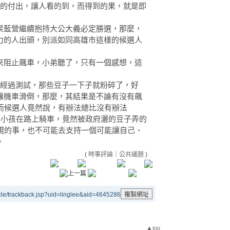
雄的付出，讓人看的到，而得到的果，就是即
果藍營繼續抱持大公大義必定勝選，那麼，
力的人出頭，別派如同高雄市這樣的候選人
來阻止飆車，小弟聽了，只有一個感想，這
?經過測試，那些豆子一下子就粉碎了，好
讓機車滑倒，那麼，其結果是不論有沒有飆
而候選人竟然說，有辦法總比沒有辦法
自己的小孩在路上騎車，竟然被政府灑的豆子弄的
違規的事，也不可能去支持一個可能讓自己、
。
(
時事評論
｜
公共議題
)
le/trackback.jsp?uid=linglee&aid=4645286
▲top