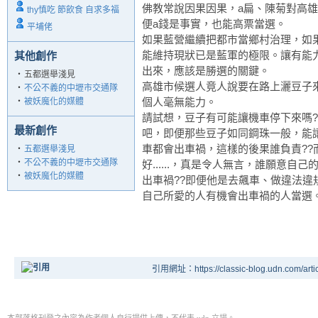
佛教常說因果因果，a扁、陳菊對高
thy慎吃 節飲食 自求多福
便a錢是事實，也能高票當選。
平埔佬
如果藍營繼續把都市當鄉村治理，如
能維持現狀已是藍軍的極限。讓有能
其他創作
出來，應該是勝選的關鍵。
‧
五都選舉淺見
高雄市候選人竟人說要在路上灑豆子
‧
不公不義的中壢市交通隊
個人毫無能力。
‧
被妖魔化的媒體
請試想，豆子有可能讓機車停下來嗎
最新創作
吧，即便那些豆子如同鋼珠一般，能
車都會出車禍，這樣的後果誰負責??
‧
五都選舉淺見
‧
不公不義的中壢市交通隊
好......，真是令人無言，誰願意
‧
被妖魔化的媒體
出車禍??即便他是去飆車、做違法
自己所愛的人有機會出車禍的人當選
引用網址：https://classic-blog.udn.com/artic