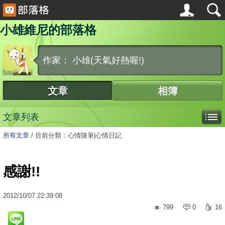
小雄維尼的部落格
作家： 小雄(天氣好熱喔!)
文章
相簿
文章列表
所有文章
/
目前分類：心情隨筆|心情日記
感謝!!
2012
/
10
/
07
22:39:08
799
0
16