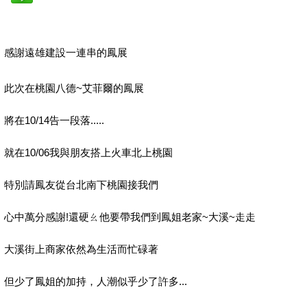
感謝遠雄建設一連串的鳳展
此次在桃園八德~艾菲爾的鳳展
將在10/14告一段落.....
就在10/06我與朋友搭上火車北上桃園
特別請鳳友從台北南下桃園接我們
心中萬分感謝!還硬ㄠ他要帶我們到鳳姐老家~大溪~走走
大溪街上商家依然為生活而忙碌著
但少了鳳姐的加持，人潮似乎少了許多...