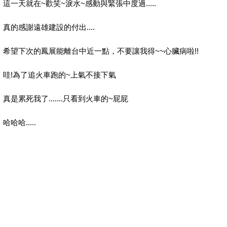
這一天就在~歡笑~淚水~感動與緊張中度過.....
真的感謝遠雄建設的付出....
希望下次的鳳展能離台中近一點，不要讓我得~~心臟病啦!!
哇!為了追火車跑的~上氣不接下氣
真是累死我了.......只看到火車的~屁屁
哈哈哈.....