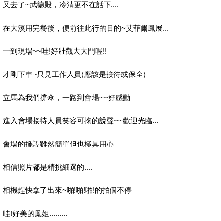
又去了~武德殿，冷清更不在話下....
在大溪用完餐後，便前往此行的目的~艾菲爾鳳展...
一到現場~~哇!好壯觀大大門喔!!
才剛下車~只見工作人員(應該是接待或保全)
立馬為我們撐傘，一路到會場~~好感動
進入會場接待人員笑容可掬的說聲~~歡迎光臨...
會場的擺設雖然簡單但也極具用心
相信照片都是精挑細選的....
相機趕快拿了出來~啪!啪!啪!的拍個不停
哇!好美的鳳姐.........