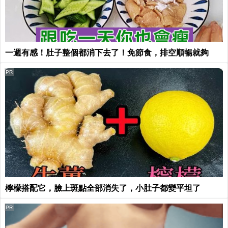
一週有感！肚子整個都消下去了！免節食，排空順暢就夠
PR
檸檬搭配它，臉上斑點全部消失了，小肚子都變平坦了
PR