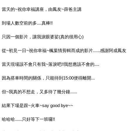
當天的~祝你幸福講座，由鳳友~薛爸主講
到場人數空前的多....真棒!!
只因一個影片，讓我淚眼婆娑(真的很用心)
從~初見一日~祝你幸福~楓葉情剪輯而成的影片......感謝阿成鳳友
當天現場該不會只有我~落淚吧!!我想應該不會的....
因為搭車時間的關係，只能待到15:00便得離開...
但~我真的不想走，又多待了幾分鐘......
結果下場是跟~火車~say good bye~~
哈哈哈......只好等下一班囉!!