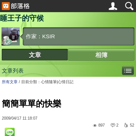
睡王子的守候
作家：KSIR
文章
相簿
文章列表
所有文章
/
目前分類：心情隨筆|心情日記
簡簡單單的快樂
2009
/
04
/
17
11:18:07
897
2
52