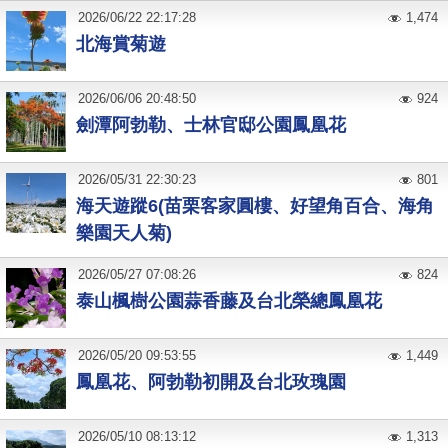
2026
/
06
/
22
22:17:28
1,474
北海賞菊遊
2026
/
06
/
06
20:48:50
924
劍潭阿勃勒、士林官邸公園鳳凰花
2026
/
05
/
31
22:30:23
801
海天遊蹤6(苗栗客家圓樓、好望角百合、海角
樂園天人菊)
2026
/
05
/
27
07:08:26
824
泰山楓樹公園蒜香藤及台北榮總鳳凰花
2026
/
05
/
20
09:53:55
1,449
鳳凰花、阿勃勒初開及台北玫瑰園
2026
/
05
/
10
08:13:12
1,313