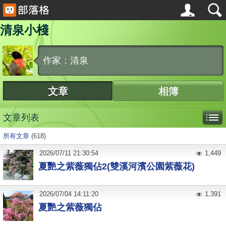
清泉小棧
作家：清泉
文章
相簿
文章列表
所有文章
(618)
2026
/
07
/
11
21:30:54
1,449
夏艷之紫薇獨佔2(雙溪河濱公園紫薇花)
2026
/
07
/
04
14:11:20
1,391
夏艷之紫薇獨佔