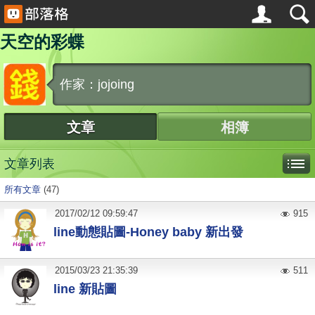
天空的彩蝶
作家：jojoing
文章
相簿
文章列表
所有文章
(47)
2017
/
02
/
12
09:59:47
915
line動態貼圖-Honey baby 新出發
2015
/
03
/
23
21:35:39
511
line 新貼圖