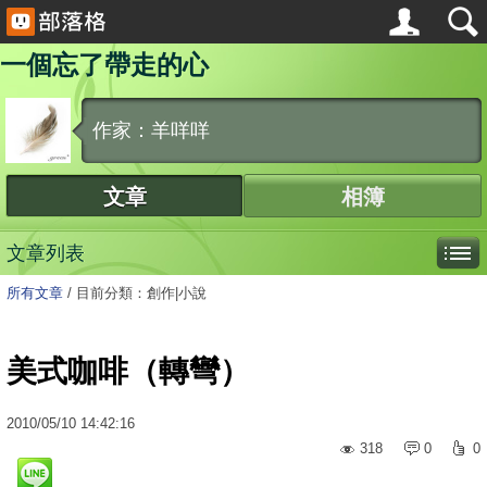
一個忘了帶走的心
作家：羊咩咩
文章
相簿
文章列表
所有文章
/
目前分類：創作|小說
美式咖啡（轉彎）
2010
/
05
/
10
14:42:16
318
0
0