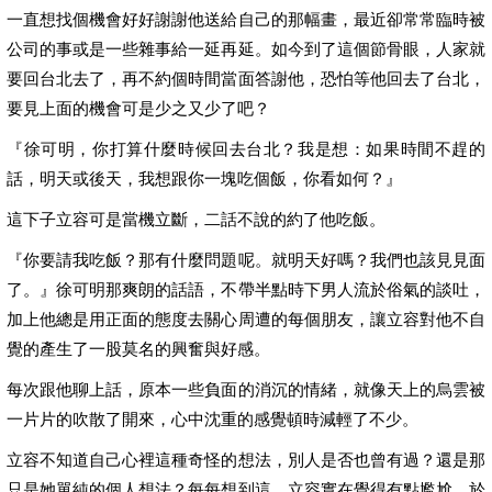
一直想找個機會好好謝謝他送給自己的那幅畫，最近卻常常臨時被
公司的事或是一些雜事給一延再延。如今到了這個節骨眼，人家就
要回台北去了，再不約個時間當面答謝他，恐怕等他回去了台北，
要見上面的機會可是少之又少了吧？
『徐可明，你打算什麼時候回去台北？我是想：如果時間不趕的
話，明天或後天，我想跟你一塊吃個飯，你看如何？』
這下子立容可是當機立斷，二話不說的約了他吃飯。
『你要請我吃飯？那有什麼問題呢。就明天好嗎？我們也該見見面
了。』徐可明那爽朗的話語，不帶半點時下男人流於俗氣的談吐，
加上他總是用正面的態度去關心周遭的每個朋友，讓立容對他不自
覺的產生了一股莫名的興奮與好感。
每次跟他聊上話，原本一些負面的消沉的情緒，就像天上的烏雲被
一片片的吹散了開來，心中沈重的感覺頓時減輕了不少。
立容不知道自己心裡這種奇怪的想法，別人是否也曾有過？還是那
只是她單純的個人想法？每每想到這，立容實在覺得有點尷尬，於