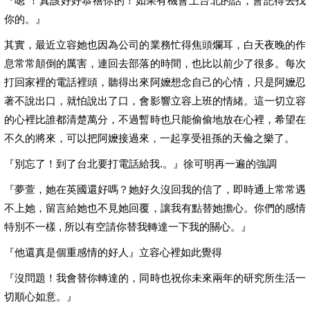
『嗯 ！真該好好恭禧你的！如果有機會上台北的話，會記得去找
你的。』
其實，最近立容她也因為公司的業務忙得焦頭爛耳，白天夜晚的作
息常常顛倒的厲害，連回去部落的時間，也比以前少了很多。每次
打回家裡的電話裡頭，聽得出來阿嬤想念自己的心情，只是阿嬤忍
著不說出口，就怕說出了口，會影響立容上班的情緒。這一切立容
的心裡比誰都清楚萬分，不過暫時也只能偷偷地放在心裡，希望在
不久的將來，可以把阿嬤接過來，一起享受祖孫的天倫之樂了。
『別忘了！到了台北要打電話給我.。』徐可明再一遍的強調
『夢萱，她在英國還好嗎？她好久沒回我的信了，即時通上常常遇
不上她，留言給她也不見她回覆，讓我有點替她擔心。你們的感情
特別不一樣 , 所以有空請你替我轉達一下我的關心。』
『他還真是個重感情的好人』立容心裡如此覺得
『沒問題！我會替你轉達的，同時也祝你未來兩年的研究所生活一
切順心如意。』