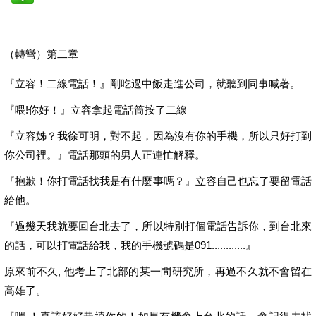
（轉彎）第二章
『立容！二線電話！』剛吃過中飯走進公司，就聽到同事喊著。
『喂!你好！』立容拿起電話筒按了二線
『立容姊？我徐可明，對不起，因為沒有你的手機，所以只好打到
你公司裡。』電話那頭的男人正連忙解釋。
『抱歉！你打電話找我是有什麼事嗎？』立容自己也忘了要留電話
給他。
『過幾天我就要回台北去了，所以特別打個電話告訴你，到台北來
的話，可以打電話給我，我的手機號碼是091............』
原來前不久, 他考上了北部的某一間研究所，再過不久就不會留在
高雄了。