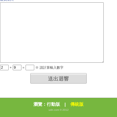
+
=
※ 請計算輸入數字
送出迴響
瀏覽：
行動版
|
傳統版
udn.com © 2012