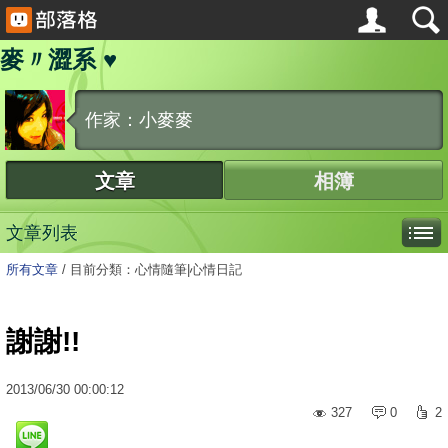
麥〃澀系 ♥
作家：小麥麥
文章
相簿
文章列表
所有文章
/
目前分類：心情隨筆|心情日記
謝謝!!
2013
/
06
/
30
00:00:12
327
0
2