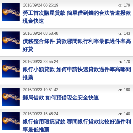
2016
/
09
/
24
08:26:19
179
勞工首次購屋貸款 簡單借到錢的合法管道撥款
現金快速
2016
/
09
/
24
03:58:48
143
債務整合條件 貸款哪間銀行利率最低過件率高
好貸
2016
/
09
/
23
23:55:24
170
銀行小額貸款 如何申請快速貸款過件率高哪間
推薦
2016
/
09
/
23
19:51:42
160
郵局借款 如何預借現金安全快速
2016
/
09
/
23
15:48:24
140
銀行信用瑕疵貸款 哪間銀行貸款比較好過件利
率最低推薦