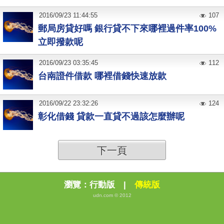
2016
/
09
/
23
11:44:55
107
郵局房貸好嗎 銀行貸不下來哪裡過件率100%
立即撥款呢
2016
/
09
/
23
03:35:45
112
台南證件借款 哪裡借錢快速放款
2016
/
09
/
22
23:32:26
124
彰化借錢 貸款一直貸不過該怎麼辦呢
下一頁
瀏覽：
行動版
|
傳統版
udn.com © 2012