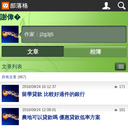
謝偉�
作家：j2g3j5
文章
相簿
文章列表
所有文章
(967)
2016
/
09
/
24
16:12:37
171
留學貸款 比較好過件的銀行
2016
/
09
/
24
12:08:01
161
農地可以貸款嗎 優惠貸款低率方案