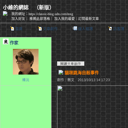
小維的網誌
（
新版
）
我的網址：https://classic-blog.udn.com/inxg
加入好友
｜
推薦此部落格
｜
加入我的最愛
｜
訂閱最新文章
首頁
文章創作
個人相簿
訪客簿
作家
貓咪跳海自殺事件
維沅
創作
｜
散文
2013/10/13 14:17:23