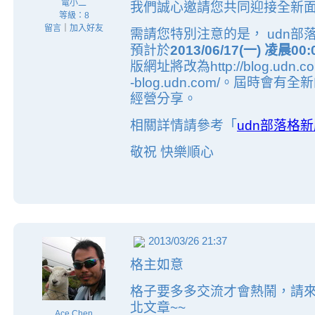
電小二
我們誠心邀請您共同迎接全新面
等級：8
留言
｜
加入好友
需請您特別注意的是， udn
預計於
2013/06/17(一) 凌晨00
版網址將改為http://blog.udn.c
-blog.udn.com/。屆時
經營分享。
相關詳情請參考「
udn部落格
敬祝 快樂順心
2013/03/26 21:37
格主如意
格子要多多交流才會熱鬧，請來
北文章~~
Ace Chen