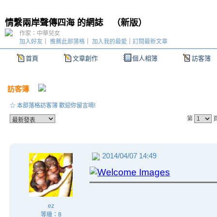
情繫兩岸聲傳四海 的網誌
（
新版
）
作家：中華兒女
加入好友
｜
推薦此部落格
｜
加入我的最愛
｜
訂閱最新文章
首頁
文章創作
個人相簿
訪客簿
訪客簿
☆ 本部落格訪客簿 歡迎你留言唷!
第
2014/04/07 14:49
ez
等級：8