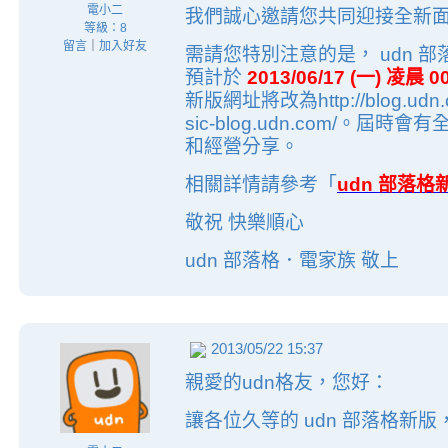
電小二
我們誠心邀請您共同迎接全新面貌
等級：8
留言
｜
加入好友
需請您特別注意的是， udn 
預計於
2013/06/17 (一) 凌晨 0
新版網址將改為http://blog.udn
sic-blog.udn.com/。
和經營分享。
相關詳情請參考「
udn 部落
敬祝 快樂順心
udn 部落格．電家族 敬上
2013/05/22 15:37
親愛的udn格友，您好：
讓各位久等的 udn 部落格新版