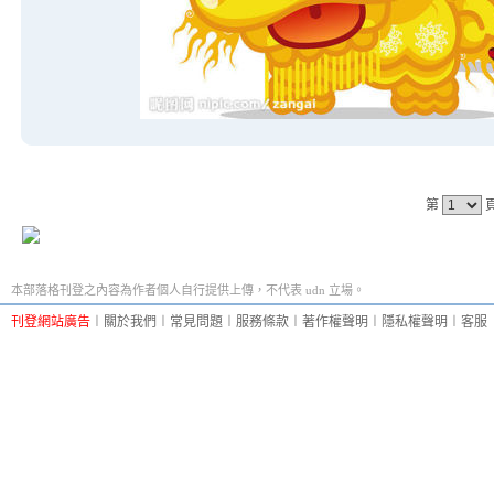
第
本部落格刊登之內容為作者個人自行提供上傳，不代表 udn 立場。
刊登網站廣告
︱
關於我們
︱
常見問題
︱
服務條款
︱
著作權聲明
︱
隱私權聲明
︱
客服