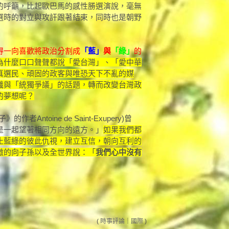
的呼籲，比起歐巴馬的感性勝選演說，毫無
選時的對立與攻訐跟著結束，同時也是朝野
得一向喜歡將政治分割成
「藍」
與
「綠」
的
為什麼口口聲聲都說「愛台灣」、「愛中華
真選民、頑固的政客與唯恐天下不亂的媒
識與「統獨爭議」的話題，轉而改變台灣政
的夢想呢？
ntoine de Saint-Exupery)曾
是一起望著相同方向的遠方。」
如果我們都
止藍綠的彼此仇視，建立互信，朝向互利的
傲的向子孫以及全世界說：「
我們心中沒有
(
時事評論
｜
國際
)