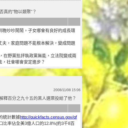
否真的"物以類聚"？
到晚吵吵鬧鬧，子女哪會有良好的成長環
丈夫，家庭問題不能根本解決，變成問題
合，在野黨批評執政黨無能，立法院變成兩
法，社會哪會安定進步？
2008/11/08 15:06
解釋百分之九十五的黑人選票投給了他？
查的統計數據
http://quickfacts.census.gov/qf
口比率佔全美3億人口的12.8%(約3千8百