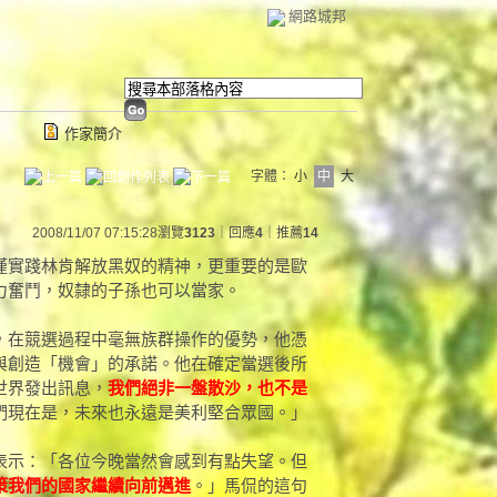
網路城邦
作家簡介
字體：
小
中
大
2008/11/07 07:15:28
瀏覽
3123
｜回應
4
｜推薦
14
僅實踐林肯解放黑奴的精神，更重要的是歐
力奮鬥，奴隸的子孫也可以當家。
，在競選過程中毫無族群操作的優勢，他憑
與創造「機會」的承諾。他在確定當選後所
世界發出訊息，
我們絕非一盤散沙，也不是
們現在是，未來也永遠是美利堅合眾國。」
表示：「各位今晚當然會感到有點失望。但
策我們的國家繼續向前邁進
。」馬侃的這句