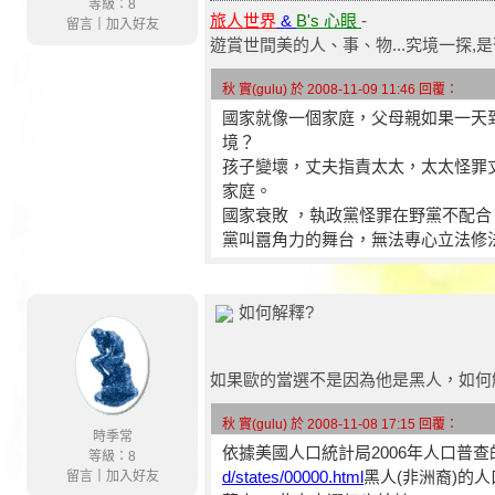
等級：8
旅人世界
&
B's 心眼
-
留言
｜
加入好友
遊賞世間美的人、事、物...究境一探,是
秋 實(gulu) 於 2008-11-09 11:46 回覆：
國家就像一個家庭，父母親如果一天
境？
孩子變壞，丈夫指責太太，太太怪罪
家庭。
國家衰敗 ，執政黨怪罪在野黨不配
黨叫囂角力的舞台，無法專心立法修
如何解釋?
如果歐的當選不是因為他是黑人，如何
秋 實(gulu) 於 2008-11-08 17:15 回覆：
時季常
依據美國人口統計局2006年人口普
等級：8
d/states/00000.html
黑人(非洲裔)的人
留言
｜
加入好友