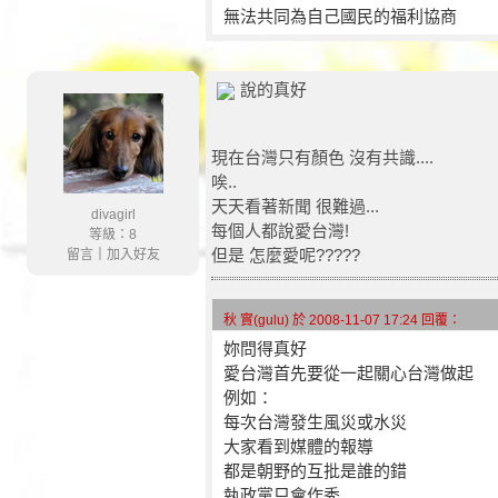
無法共同為自己國民的福利協商
說的真好
現在台灣只有顏色 沒有共識....
唉..
天天看著新聞 很難過...
divagirl
每個人都說愛台灣!
等級：8
但是 怎麼愛呢?????
留言
｜
加入好友
秋 實(gulu) 於 2008-11-07 17:24 回覆：
妳問得真好
愛台灣首先要從一起關心台灣做起
例如：
每次台灣發生風災或水災
大家看到媒體的報導
都是朝野的互批是誰的錯
執政黨只會作秀