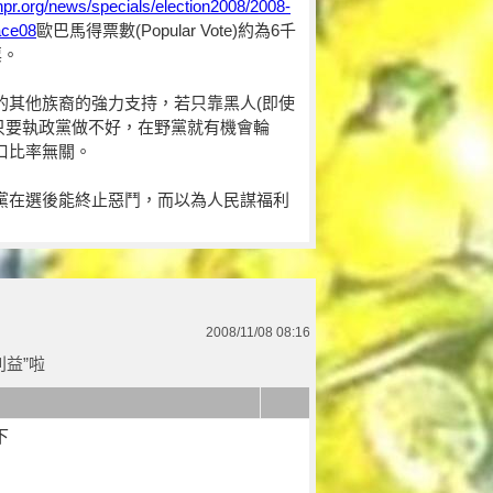
npr.org/news/specials/election2008/2008-
ace08
歐巴馬得票數(Popular Vote)約為6千
票。
的其他族裔的強力支持，若只靠黑人(即使
。只要執政黨做不好，在野黨就有機會輪
口比率無關。
黨在選後能終止惡鬥，而以為人民謀福利
2008/11/08 08:16
利益”啦
下