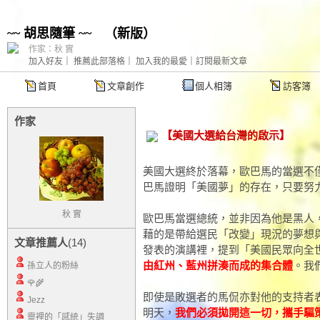
~~ 胡思隨筆 ~~
（
新版
）
作家：秋 實
加入好友
｜
推薦此部落格
｜
加入我的最愛
｜
訂閱最新文章
首頁
文章創作
個人相簿
訪客簿
作家
【美國大選給台灣的啟示】
美國大選終於落幕，歐巴馬的當選不
巴馬證明「美國夢」的存在，只要努
秋 實
歐巴馬當選總統，並非因為他是黑人
藉的是帶給選民「改變」現況的夢想
文章推薦人
(14)
發表的演講裡，提到「美國民眾向全
由紅州、藍州拼湊而成的集合體
。我
孫立人的粉絲
🌹🌾
即使是敗選者的馬侃亦對他的支持者
Jezz
明天，
我們必須拋開這一切，攜手驅
靈裡的「感統」失調