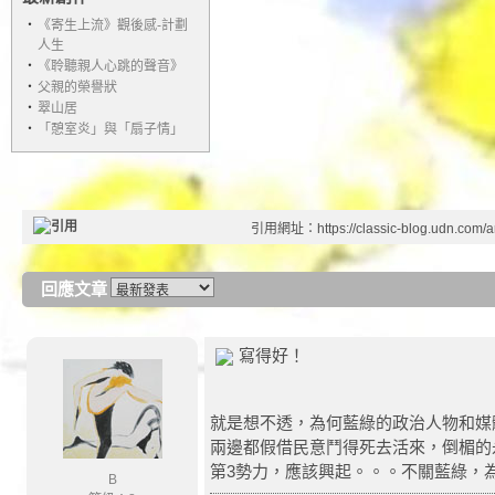
‧
《寄生上流》觀後感-計劃
人生
‧
《聆聽親人心跳的聲音》
‧
父親的榮譽狀
‧
翠山居
‧
「憩室炎」與「扇子情」
引用網址：https://classic-blog.udn.com/ar
回應文章
寫得好！
就是想不透，為何藍綠的政治人物和媒
兩邊都假借民意鬥得死去活來，倒楣的
第3勢力，應該興起。。。不關藍綠，
B