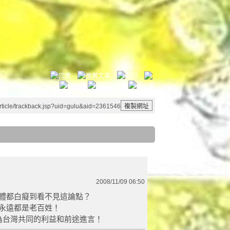
ticle/trackback.jsp?uid=gulu&aid=2361546
2008/11/09 06:50
體都白癡到看不見這論點？
永遠都是老百姓！
為台灣共同的利益和前途進言！