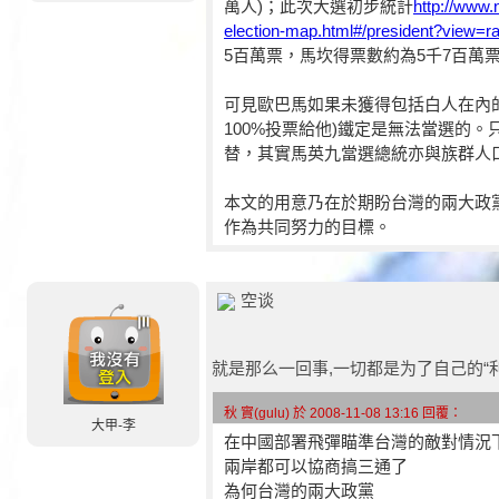
萬人)；此次大選初步統計
http://www.
election-map.html#/president?view=r
5百萬票，馬坎得票數約為5千7百萬
可見歐巴馬如果未獲得包括白人在內
100%投票給他)鐵定是無法當選的
替，其實馬英九當選總統亦與族群人
本文的用意乃在於期盼台灣的兩大政
作為共同努力的目標。
空谈
就是那么一回事,一切都是为了自己的“
秋 實(gulu) 於 2008-11-08 13:16 回覆：
大甲-李
在中國部署飛彈瞄準台灣的敵對情況
兩岸都可以協商搞三通了
為何台灣的兩大政黨