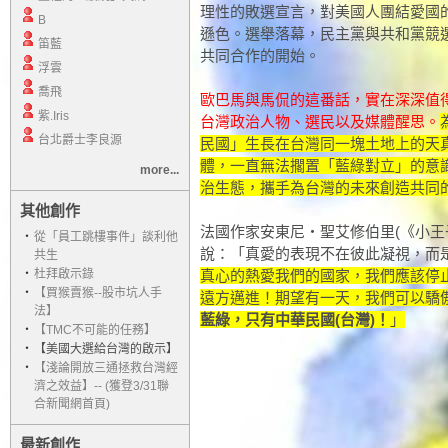
理性的敗選宣言，對美國人團結愛國
B
遜色。選舉落幕，民主黨與共和黨競
笛藍
共同合作的開始。
浮雲
喬飛
歐巴馬與馬侃的這番話，實在深深值
紫.Iris
台灣政治人物、選民以及媒體醒思。
台北爵士李良源
民國」生長在台灣同一塊土地上的天
體，一直無法擱置「藍綠對立」的意
more...
治生態，攜手為台灣的未來創造共同
其他創作
法國作家安東尼‧聖艾修伯里(《小王子》的作者A
‧
從「員工跳樓事件」談利他
說：「真愛的表現不在彼此凝視，而
共生
‧
杜拜啟示錄
真心的熱愛我們的國家，我們應該停
‧
【買猴賣猴--股市坑人手
遠方邁進！期望有一天，我們可以驕
法】
藍綠，只有中華民國(台灣)！
」
‧
【TMC不可能的任務】
‧
【美國大選給台灣的啟示】
‧
【淺論開放三通拯救台灣經
濟之效益】-- (獲登3/31聯
合新聞網首頁)
最新創作