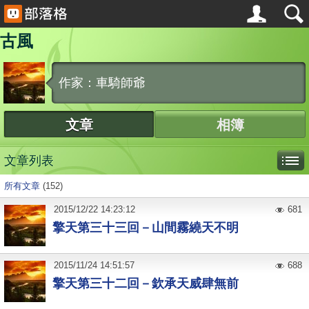
古風
作家：車騎師爺
文章
相簿
文章列表
所有文章
(152)
2015
/
12
/
22
14:23:12
681
擎天第三十三回－山間霧繞天不明
2015
/
11
/
24
14:51:57
688
擎天第三十二回－欽承天威肆無前