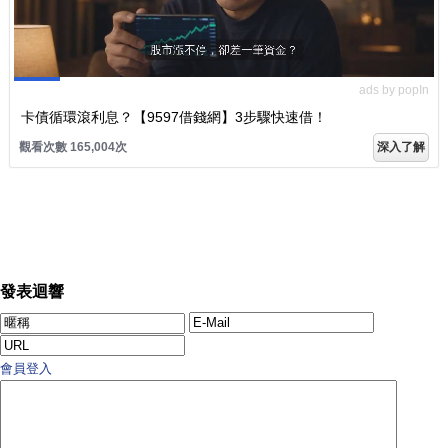
ads by popIn
卡債循環滾利息？【9597借錢網】3步驟快速借！
觀看次數 165,004次
深入了解
發表迴響
會員登入