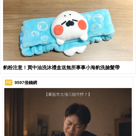
豹粉注意！買中油洗沐禮盒送無所事事小海豹洗臉髮帶
9597借錢網
PR