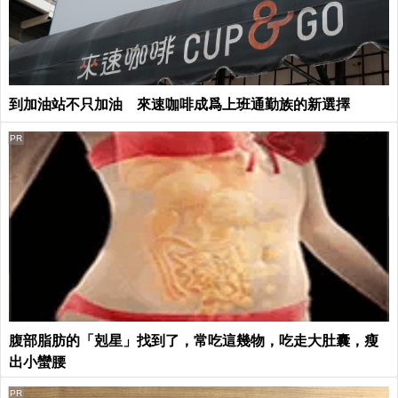
到加油站不只加油 來速咖啡成爲上班通勤族的新選擇
PR
腹部脂肪的「剋星」找到了，常吃這幾物，吃走大肚囊，瘦
出小蠻腰
PR