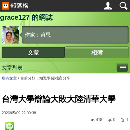
grace127 的網誌
作家：蔚思
文章
相簿
文章列表
所有文章
/
目前分類：知識學習|檔案分享
台灣大學辯論大敗大陸清華大學
2026
/
05
/
09
22:00:38
418
0
1