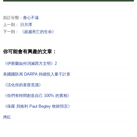
自訂分類：
會心不遠
上一則：
日月潭
下一則：
《超越死亡的生命》
你可能會有興趣的文章：
《伊斯蘭如何消滅西方文明》2
美國國防局 DARPA 持續投入量子計算
《活化你的基督意識》
《你們有時間創造自己 100% 的實相》
《保羅 貝格利 Paul Begley 牧師預言》
拷紅