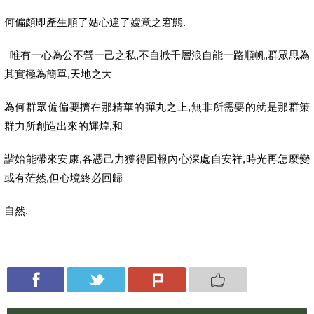
何偏頗即產生順了姑心違了嫂意之窘態.
唯有一心為公不營一己之私,不自掀千層浪自能一路順帆,群眾思為
其實極為簡單,天地之大
為何群眾偏偏要擠在那精華的彈丸之上,無非所需要的就是那群策
群力所創造出來的輝煌,和
諧始能帶來安康,各憑己力獲得回報內心深處自安祥,時光再怎麼變
或有茫然,但心境終必回歸
自然.