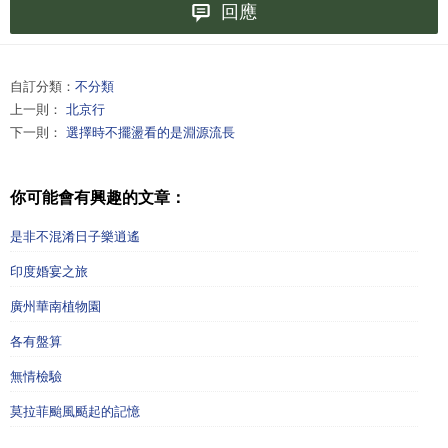
回應
自訂分類：
不分類
上一則：
北京行
下一則：
選擇時不擺盪看的是淵源流長
你可能會有興趣的文章：
是非不混淆日子樂逍遙
印度婚宴之旅
廣州華南植物園
各有盤算
無情檢驗
莫拉菲颱風颳起的記憶