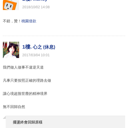
2018
/
10
/
02
14
:
08
不錯，贊！
桃園借款
1樓.
心之 (休息)
2017
/
03
/
04
10
:
01
我們做人做事不違逆天道
凡事只要按照正確的理路去做
讓心境超脫世塵的精神境界
無不回歸自然
擺盪終會回歸原樣