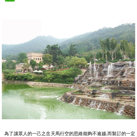
為了讓眾人的一己之念天馬行空的思維能夠不逾越,而製訂的一定