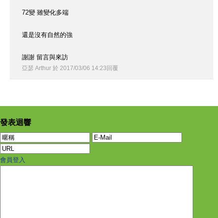
72變 雖變化多端
還是沒有自然的強
謝謝 留言與來訪
亞瑟 Arthur
於
2017
/
03
/
06
14
:
23
回覆
發表迴響
會員登入