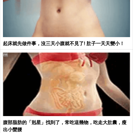
起床就先做件事，沒三天小腹就不見了! 肚子一天天變小！
PR
腹部脂肪的「剋星」找到了，常吃這幾物，吃走大肚囊，瘦
出小蠻腰