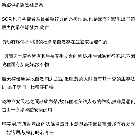
軌跡供群體遵循是為
SOP,此乃掌權者為貫徹執行力的必須作為,也是因而能體現出群策
群力的最佳爆發力,此在
長幼有序傳承和諧的社會是自然存在並被依循運作的.
其實天地萬物皆有其生長安生立命的軌跡,生生滅滅運行不怠,不因
物種而有所偏好,故有物
競天擇優勝劣敗自然淘汰之說,但聰慧的人類自有其一套的生存法
則,為了讓同一物種能扭轉
乾坤立於天地之間欣欣向榮,故有種種集結人心的作為,無非是想創
造出一永續和諧安康的環
境芬圍,而所制定出的法條規章其本意即為不因貧富貴賤而有差異
一體適用,故執行時若有任