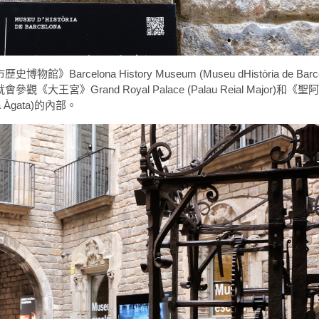
celona History Museum (Museu dHistòria de Barce
宮》Grand Royal Palace (Palau Reial Major)和
anta Àgata)的內部。