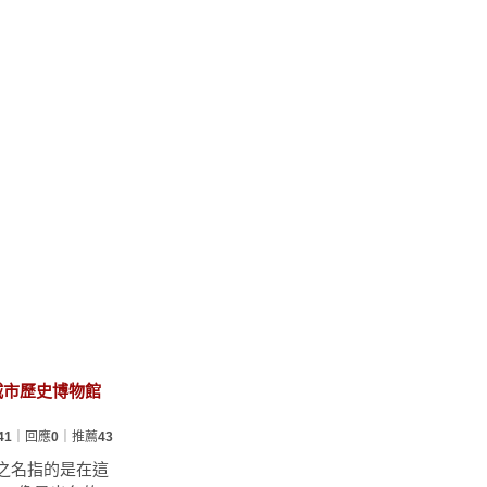
城市歷史博物館
41
｜回應
0
｜推薦
43
區》之名指的是在這