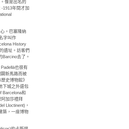
格。像是出名的
 -1913年間才加
onal
中心。巴塞隆納
的名字叫作
 History
留下來的遺址。訪客們
rcino去了。
dellà也很有
開闢新馬路而被
納城市歷史博物館》
地下城之外還包
rcelona和
)，《聖阿加莎禮拜
l Lloctinent)，
來所建的建築，一座博物
licos)的卡斯提