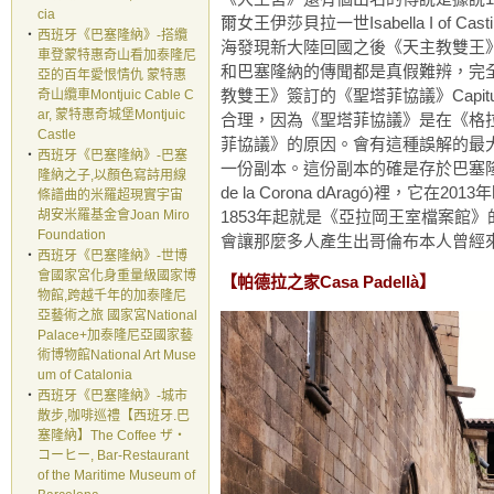
cia
爾女王伊莎貝拉一世Isabella I of C
‧
西班牙《巴塞隆納》-搭纜
海發現新大陸回國之後《天主教雙王
車登蒙特惠奇山看加泰隆尼
和巴塞隆納的傳聞都是真假難辨，完全
亞的百年愛恨情仇 蒙特惠
教雙王》簽訂的《聖塔菲協議》Capitulation
奇山纜車Montjuic Cable C
ar, 蒙特惠奇城堡Montjuic
合理，因為《聖塔菲協議》是在《格拉納
Castle
菲協議》的原因。會有這種誤解的最大
‧
西班牙《巴塞隆納》-巴塞
一份副本。這份副本的確是存於巴塞隆納成立於13
隆納之子,以顏色寫詩用線
de la Corona dAragó)
條譜曲的米羅超現實宇宙
胡安米羅基金會Joan Miro
1853年起就是《亞拉岡王室檔案館
Foundation
會讓那麼多人產生出哥倫布本人曾經
‧
西班牙《巴塞隆納》-世博
會國家宮化身重量級國家博
【帕德拉之家Casa Padellà】
物館,跨越千年的加泰隆尼
亞藝術之旅 國家宮National
Palace+加泰隆尼亞國家藝
術博物館National Art Muse
um of Catalonia
‧
西班牙《巴塞隆納》-城市
散步,咖啡巡禮【西班牙.巴
塞隆納】The Coffee ザ・
コーヒー, Bar-Restaurant
of the Maritime Museum of