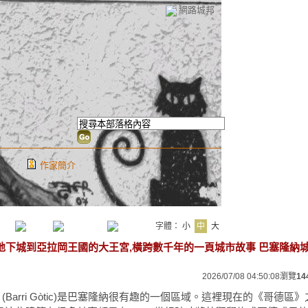
網路城邦
作家簡介
字體：
小
中
大
地下城到亞拉岡王國的大王宮,橫跨數千年的一頁城市故事 巴塞隆納
2026/07/08 04:50:08
瀏覽
14
ter (Barri Gòtic)是巴塞隆納很有趣的一個區域。這裡現在的《哥德