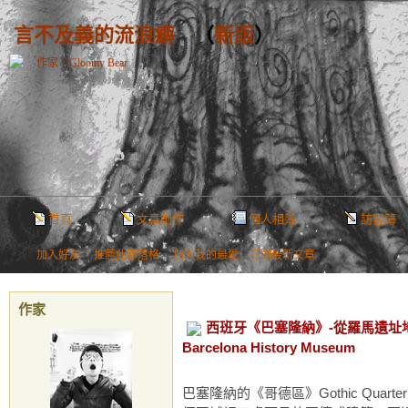
言不及義的流浪癖
（
新版
）
作家：Gloomy Bear
首頁
文章創作
個人相簿
訪客簿
加入好友
｜
推薦此部落格
｜
加入我的最愛
｜
訂閱最新文章
作家
西班牙《巴塞隆納》-從羅馬遺址
Barcelona History Museum
巴塞隆納的《哥德區》Gothic Quar