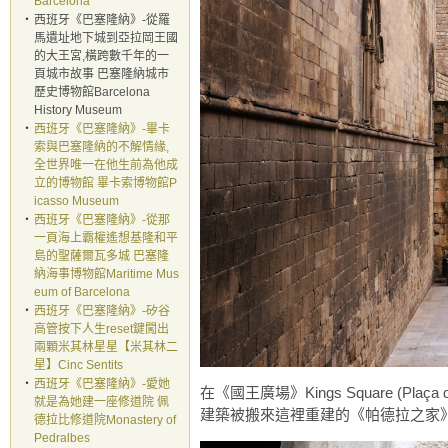
Barcelona
‧
西班牙《巴塞隆納》-從羅
馬遺址地下城到亞拉岡王國
的大王宮,橫跨數千年的一
頁城市故事 巴塞隆納城市
歷史博物館Barcelona
History Museum
‧
西班牙《巴塞隆納》-畢卡
索與巴塞隆納的不解情緣,
全世界唯一在他生前為他成
立的博物館 畢卡索博物館P
icasso Museum
‧
西班牙《巴塞隆納》-從那
一頁海上霸權遙想基隆和平
島的聖薩爾瓦多城 巴塞隆
納海事博物館Maritime Mus
eum of Barcelona
‧
西班牙《巴塞隆納》-矽谷
高管按下人生reset鍵闖出
兩顆米其林星星【米其林二
星】Cinc Sentits
‧
西班牙《巴塞隆納》-愛她
在《國王廣場》Kings Square (Plaça 
就是為她建一座修道院 佩
建築被搬來這裡重建的《帕德拉之家》Cas
德拉比修道院Monastery of
Pedralbes