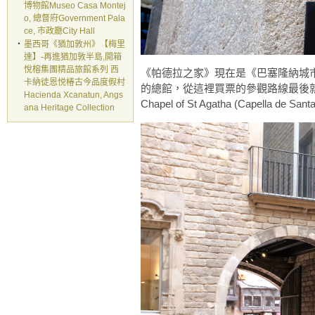
博物館Museo Casa Montej
o, 總督府Government Pala
ce, 市政廳City Hall
‧
墨西哥《猶加敦州》【梅里
達】-再進猶加敦半島,開箱
悅榕集團精品旅館系列 西
《帕德拉之家》現在是《巴塞隆納城市歷史博物館》Bar
卡納徒恩悦椿古今品度假村
的總館，從這裡買票的參觀路線最後就會參觀《大王
Hacienda Xcanatun, Angs
Chapel of St Agatha (Capella de S
ana Heritage Collection