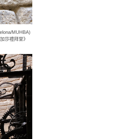
lona/MUHBA)
《聖阿加莎禮拜堂》