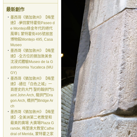
最新創作
‧
墨西哥《猶加敦州》【梅里
達】-夢回蒙特霍街Paseo d
e Montejo綠金年代的絕代
風華1 蒙特霍街495號故居
博物館Montejo 495, Casa
Museo
‧
墨西哥《猶加敦州》【梅里
達】-全方位的猶加敦美食
沈浸式體驗Museo de la G
astronomia Yucateca (MU
GY)
‧
墨西哥《猶加敦州》【梅里
達】-通往「白色之城」一
頁歷史的大門 聖約翰拱門S
aint John Arch, 龍拱門Dra
gon Arch, 橋拱門Bridge Ar
ch
‧
墨西哥《猶加敦州》【梅里
達】-全美洲第二老教堂和
最美的廣場 大廣場Plaza G
rande, 梅里達大教堂Cathe
dral of Merida, 蒙特霍之家