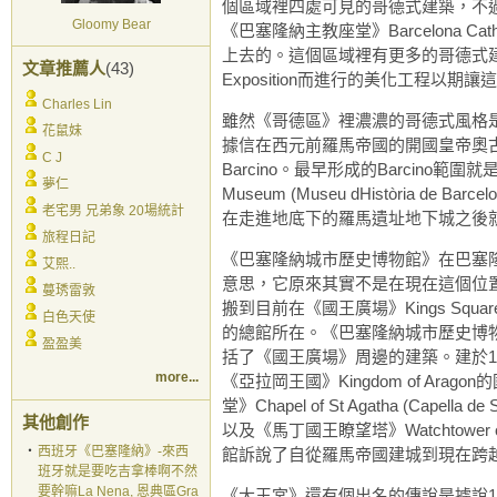
個區域裡四處可見的哥德式建築，不過
Gloomy Bear
《巴塞隆納主教座堂》Barcelona Ca
上去的。這個區域裡有更多的哥德式建築是針對
文章推薦人
(43)
Exposition而進行的美化工程以
Charles Lin
雖然《哥德區》裡濃濃的哥德式風格是
花鼠妹
據信在西元前羅馬帝國的開國皇帝奧古
C J
Barcino。最早形成的Barcino範
夢仁
Museum (Museu dHistòria
老宅男 兄弟象 20場統計
在走進地底下的羅馬遺址地下城之後就
旅程日記
《巴塞隆納城市歷史博物館》在巴塞隆納
艾熙..
意思，它原來其實不是在現在這個位置
蔓琇雷敦
搬到目前在《國王廣場》Kings Squa
白色天使
的總館所在。《巴塞隆納城市歷史博
盈盈美
括了《國王廣場》周邊的建築。建於14世
more...
《亞拉岡王國》Kingdom of Aragon的
堂》Chapel of St Agatha (Capella de
其他創作
以及《馬丁國王瞭望塔》Watchtower of K
‧
西班牙《巴塞隆納》-來西
館訴說了自從羅馬帝國建城到現在跨
班牙就是要吃吉拿棒啊不然
要幹嘛La Nena, 恩典區Gra
《大王宮》還有個出名的傳說是據說1492-14