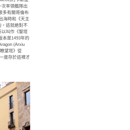
之請第一次率領艦隊出
很多有關哥倫布
出海時和《天主
納簽訂的，這就絶對不
之所以叫作《聖塔
是1493年的
on (Arxiu
國王瞭望塔》從
經一度存於這裡才