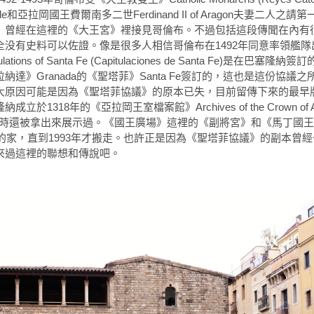
astile和亞拉岡國王費爾南多二世Ferdinand II of Aragon夫妻二人
》曾經在這裡的《大王宮》裡接見哥倫布。不過包括這段傳聞在內有
没有史料可以佐證。像是很多人相信哥倫布在1492年同意率領艦隊
s of Santa Fe (Capitulaciones de Santa Fe)是在巴塞隆
達》Granada的《聖塔菲》Santa Fe簽訂的，這也是這份協議
原因可能是因為《聖塔菲協議》的原本已失，目前留傳下來的最早版本
18年的《亞拉岡王室檔案館》Archives of the Crown of Arag
裡，它在2013年時還被拿出來展示過。《國王廣場》這裡的《副將宮》和《馬丁
》的家，直到1993年才搬走。也許正是因為《聖塔菲協議》的副本曾
來過這裡的聯想和傳說吧。