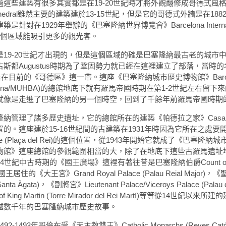
這些建築有很多其實都是在19-20世紀時才將外觀翻修成哥德式風
thedral雖然主要的建築建於13-15世紀，但是它的哥德式外牆是在1882
在1929年舉辦的《巴塞隆納世界博覽會》Barcelona Internati
期讓這個區域能吸引更多的觀光客。
19-20世紀才出現的，但是這個區域的確是巴塞隆納最古老的城市
斯都Augustus時期為了鞏固勢力就已經在這裡建立了部落，當時
圍就是在目前的《哥德區》這一帶。這座《巴塞隆納城市歷史博物館》Barcelona
 de Barcelona/MUHBA)的總館地底下就有羅馬帝國時期在第1-2世紀左右
像是走進了巴塞隆納的另一個時空，回到了千餘年前羅馬帝國時期的Ba
管理了諸多歷史遺址，它的總館所在的建築《帕德拉之家》Casa Pa
的。這座建於15-16世紀間的古建築在1931年時因為它所在之處要
re (Plaça del Rei)的這個位置，從1943年開始它就成了《巴塞隆
物館》這座總館的參觀範圍相當的大，除了在地底下這些古羅馬遺址
紀中古時期的《國王廣場》這裡有著往昔是巴塞隆納伯爵Count of Ba
國王居住的《大王宮》Grand Royal Palace (Palau Reial Major
 Santa Àgata)，《副將宮》Lieutenant Palace/Viceroys Palace (Palau de
ing Martin (Torre Mirador del Rei Martí)等等從14世紀以
越數千年的巴塞隆納城市歷史故事。
93年哥倫布受《天主教雙王》Catholic Monarchs (Reyes Cató