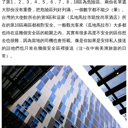
了第1， 2， 3， 4， 5， 6， 7， 8，18區為危險區。兩份名單還
大部份没有重疊，把危險區列好列滿，一個數字都不能少（暈）。
台灣的大使館所在的第9區和這家《瓜地馬拉市凱悅尚萃酒店》所
在的第10區兩區都相對安全。一般觀光客來《瓜地馬拉市》大多都
也待在這幾個安全區的範圍之內。其實有很多高度不安全的區你想
去也很難，因為當地的司機也會拒載。像是你如果是安排私人接送
的話他們也只肯在幾個安全區裡接送（泣~在中南美洲旅遊的日
常）。