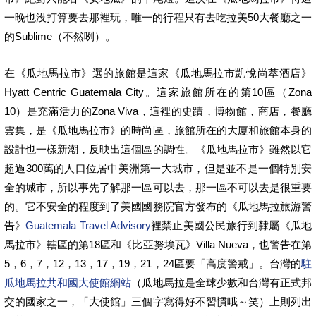
一晚也没打算要去那裡玩，唯一的行程只有去吃拉美50大餐廳之一
的Sublime（不然咧）。
在《瓜地馬拉市》選的旅館是這家《瓜地馬拉市凱悅尚萃酒店》
Hyatt Centric Guatemala City。這家旅館所在的第10區（Zona
10）是充滿活力的Zona Viva，這裡的史蹟，博物館，商店，餐廳
雲集，是《瓜地馬拉市》的時尚區，旅館所在的大廈和旅館本身的
設計也一樣新潮，反映出這個區的調性。《瓜地馬拉市》雖然以它
超過300萬的人口位居中美洲第一大城市，但是並不是一個特別安
全的城市，所以事先了解那一區可以去，那一區不可以去是很重要
的。它不安全的程度到了美國國務院官方發布的《瓜地馬拉旅游警
告》
Guatemala Travel Advisory
裡禁止美國公民旅行到隸屬《瓜地
馬拉市》轄區的第18區和《比亞努埃瓦》Villa Nueva，也警告在第
5，6，7，12，13，17，19，21，24區要「高度警戒」。台灣的
駐
瓜地馬拉共和國大使館網站
（瓜地馬拉是全球少數和台灣有正式邦
交的國家之一，「大使館」三個字寫得好不習慣哦～笑）上則列出