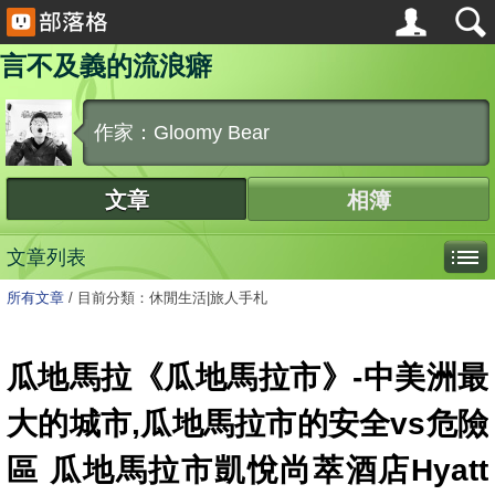
言不及義的流浪癖
作家：Gloomy Bear
文章
相簿
文章列表
所有文章
/
目前分類：休閒生活|旅人手札
瓜地馬拉《瓜地馬拉市》-中美洲最
大的城市,瓜地馬拉市的安全vs危險
區 瓜地馬拉市凱悅尚萃酒店Hyatt