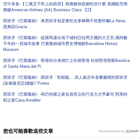
空中美食-【三萬五千呎上的廚房】商務艙倒底都吃些什麼 美國航空商
務艙American Airlines (AA) Business Class 【2】
西班牙《巴塞隆納》-來西班牙就是要吃吉拿棒啊不然要幹嘛La Nena,
恩典區Gracia
西班牙《巴塞隆納》-從羅馬遺址地下城到亞拉岡王國的大王宮,橫跨數
千年的一頁城市故事 巴塞隆納城市歷史博物館Barcelona History
Museum
西班牙《巴塞隆納》-聖母的分身很忙之松樹聖母 松樹聖母聖殿Basilica
of Santa Maria del Pi
西班牙《巴塞隆納》-西班牙「割稻飯」:高人氣百年老餐廳裡的西班牙
(加泰隆尼亞)燉飯7 Portes
西班牙《巴塞隆納》-和巴特羅之家並肩而立的巧克力大亨豪宅 阿馬特
耶之家Casa Amatller
您也可能喜歡這些文章
Recommended by