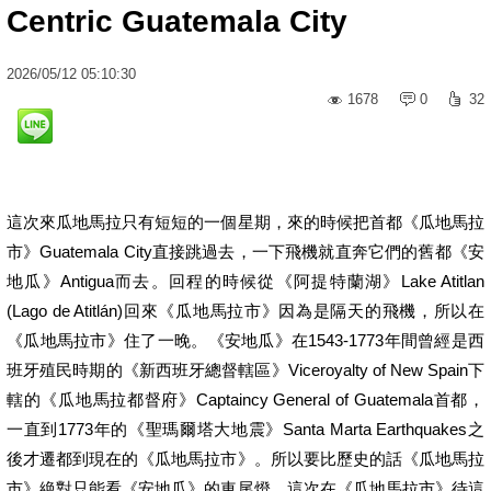
Centric Guatemala City
2026
/
05
/
12
05:10:30
1678
0
32
這次來瓜地馬拉只有短短的一個星期，來的時候把首都《瓜地馬拉
市》Guatemala City直接跳過去，一下飛機就直奔它們的舊都《安
地瓜》Antigua而去。回程的時候從《阿提特蘭湖》Lake Atitlan
(Lago de Atitlán)回來《瓜地馬拉市》因為是隔天的飛機，所以在
《瓜地馬拉市》住了一晚。《安地瓜》在1543-1773年間曾經是西
班牙殖民時期的《新西班牙總督轄區》Viceroyalty of New Spain下
轄的《瓜地馬拉都督府》Captaincy General of Guatemala首都，
一直到1773年的《聖瑪爾塔大地震》Santa Marta Earthquakes之
後才遷都到現在的《瓜地馬拉市》。所以要比歷史的話《瓜地馬拉
市》絶對只能看《安地瓜》的車尾燈。這次在《瓜地馬拉市》待這