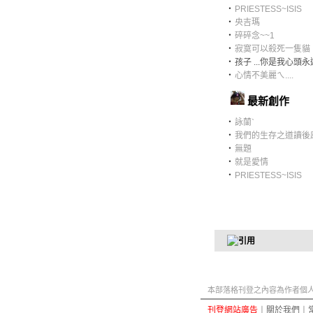
‧
PRIESTESS~ISIS
‧
央吉瑪
‧
碎碎念~~1
‧
寂寞可以殺死一隻貓
‧
孩子 ...你是我心頭
‧
心情不美麗ㄟ....
最新創作
‧
詠蘭ˋ
‧
我們的生存之道讀後
‧
無題
‧
就是愛情
‧
PRIESTESS~ISIS
本部落格刊登之內容為作者個人自
刊登網站廣告
︱
關於我們
︱