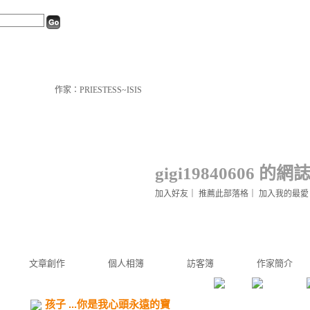
作家：PRIESTESS~ISIS
gigi19840606 的網
加入好友
｜
推薦此部落格
｜
加入我的最愛
文章創作
個人相簿
訪客簿
作家簡介
孩子 ...你是我心頭永遠的寶