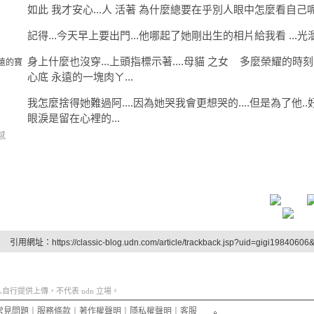
如此 我才安心...人 活著 為什麼總要在乎別人眼中怎麼看自己
記得...今天早上要出門...他哪起了她剛出生的相片給我看 ...
身上什麼也沒穿...上頭指標示著....母貓 之女 多麼榮耀的時刻阿
永遠的寶
心底 永遠的一塊肉ㄚ...
我怎麼捨得她難過阿....因為她哭我會更想哭的....但是為了他..好 .
眼淚是留在心裡的...
感
引用網址：https://classic-blog.udn.com/article/trackback.jsp?uid=gigi1984060
行提供上傳，不代表 udn 立場。
常見問題
︱
服務條款
︱
著作權聲明
︱
隱私權聲明
︱
客服