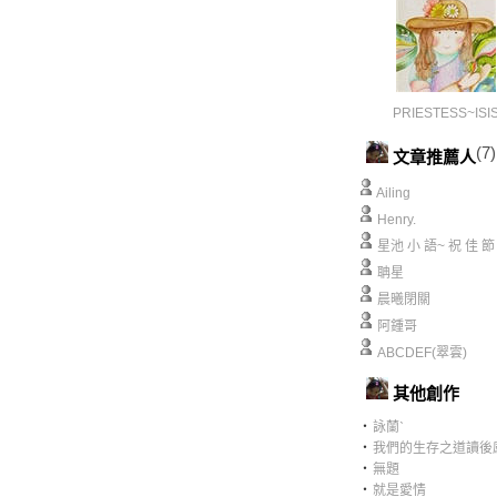
PRIESTESS~ISI
(7)
文章推薦人
Ailing
Henry.
星池 小 語~ 祝 佳 節
聃星
晨曦閉關
阿鍾哥
ABCDEF(翠雲)
其他創作
‧
詠蘭ˋ
‧
我們的生存之道讀後
‧
無題
‧
就是愛情