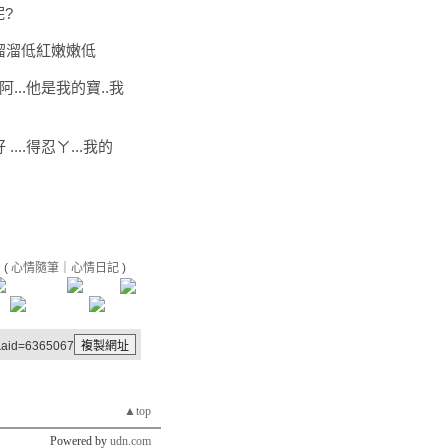
呢?
光溜溜低紅嫩嫩低
...他是我的寶..我
...得忍ㄚ...我的
(
心情隨筆
｜
心情日記
)
6&aid=6365067
▲top
Powered by
udn.com