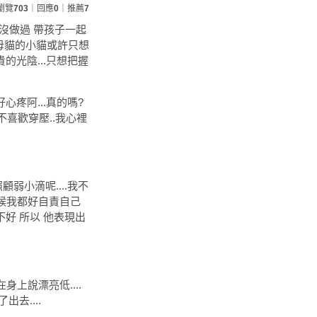
瀏覽
703
｜回應
0
｜推薦
7
正沒做過 帶孩子一起
不見母貓的小貓或許只想
的光陰...只想把握
疼阿...真的嗎?
不喜歡穿壓..我心裡
弱小滴呢....我不
時候我都好自責自己
好 所以 他表現出
身上說漂亮低....
去....