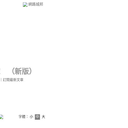
網路城邦
誌
（
新版
）
｜
訂閱最新文章
字體：
小
中
大