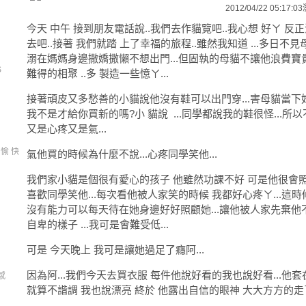
2012/04/22 05:17:03
今天 中午 接到朋友電話說..我們去作貓覽吧..我心想 好ㄚ 反
去吧..接著 我們就踏 上了幸福的旅程..雖然我知道 ...多日
溺在媽媽身邊撒嬌撒懶不想出門...但固執的母貓不讓他浪費寶貴
S
難得的相聚 ..多 製造一些憶ㄚ...
接著頑皮又多愁善的小貓說他沒有鞋可以出門穿...害母貓當下好心
我不是才給你買新的嗎?小 貓說 ...同學都說我的鞋很怪...所以
又是心疼又是氣...
 愉 快
氣他買的時候為什麼不說...心疼同學笑他...
我們家小貓是個很有愛心的孩子 他雖然功課不好 可是他很會照顧
喜歡同學笑他...每次看他被人家笑的時候 我都好心疼ㄚ...這
沒有能力可以每天待在她身邊好好照顧她...讓他被人家先棄他不
自卑的樣子 ...我可是會難受低...
可是 今天晚上 我可是讓她過足了癮阿...
因為阿...我們今天去買衣服 每件他說好看的我也說好看...他套在
感
就算不諧調 我也說漂亮 終於 他露出自信的眼神 大大方方的走了出