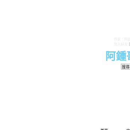
作家：阿
加入好友
阿鍾