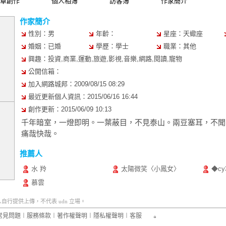
章創作
個人相簿
訪客簿
作家簡介
作家簡介
性別：男
年齡：
星座：天蠍座
婚姻：已婚
學歷：學士
職業：其他
興趣：投資,商業,運動,旅遊,影視,音樂,網路,閱讀,寵物
公開信箱：
加入網路城邦：2009/08/15 08:29
最近更新個人資訊：2015/06/16 16:44
創作更新：2015/06/09 10:13
千年暗室，一燈即明。一葉蔽目，不見泰山。兩豆塞耳，不聞
痛哉快哉。
推薦人
水 羚
太陽微笑〈小鳳女〉
◆c
慕雲
行提供上傳，不代表 udn 立場。
常見問題
︱
服務條款
︱
著作權聲明
︱
隱私權聲明
︱
客服