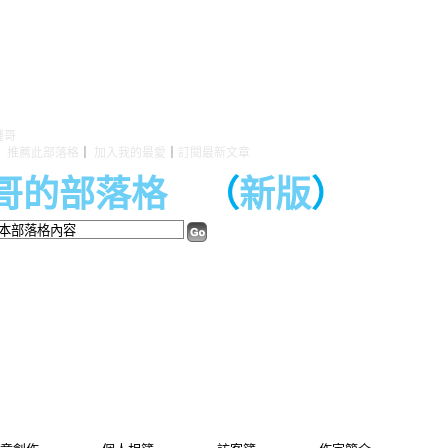
鍾哥
｜
推薦此部落格
｜
加入我的最愛
｜
訂閱最新文章
哥的部落格
（
新版
）