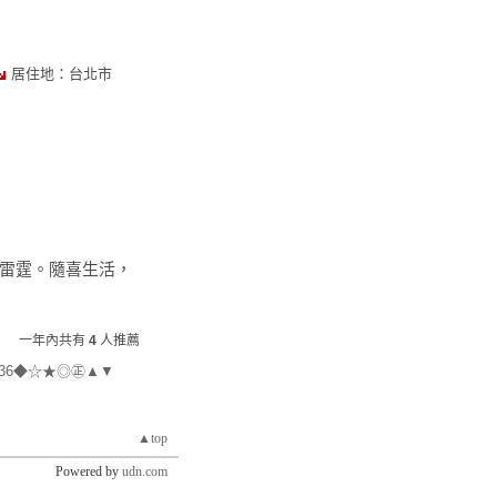
居住地：台北市
雷霆。隨喜生活，
一年內共有
4
人推薦
y36◆☆★◎㊣▲▼
▲top
Powered by
udn.com