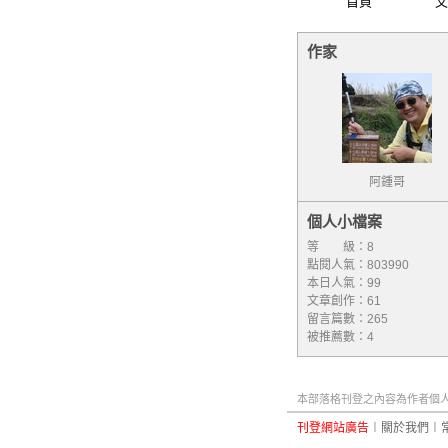
首頁
文
作家
阿鍾哥
個人小檔案
等 級：8
點閱人氣：803990
本日人氣：99
文章創作：61
留言篇數：265
被推薦數：
4
本部落格刊登之內容為作者個人自
刊登網站廣告
︱
關於我們
︱