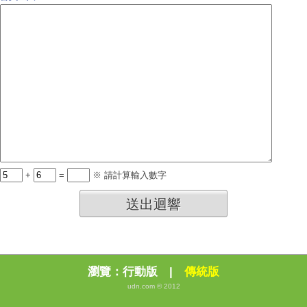
+
=
※ 請計算輸入數字
送出迴響
瀏覽：
行動版
|
傳統版
udn.com © 2012