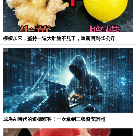
檸檬加它，堅持一週大肚腩不見了，重新回到45公斤
PR
成為AI時代的道德駭客！一次拿到三張資安證照
PR