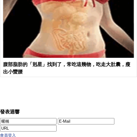
腹部脂肪的「剋星」找到了，常吃這幾物，吃走大肚囊，瘦
出小蠻腰
發表迴響
會員登入