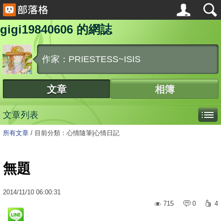
gigi19840606 的網誌
作家：PRIESTESS~ISIS
文章
相簿
文章列表
所有文章
/
目前分類：心情隨筆|心情日記
無題
2014
/
11
/
10
06:00:31
715
0
4