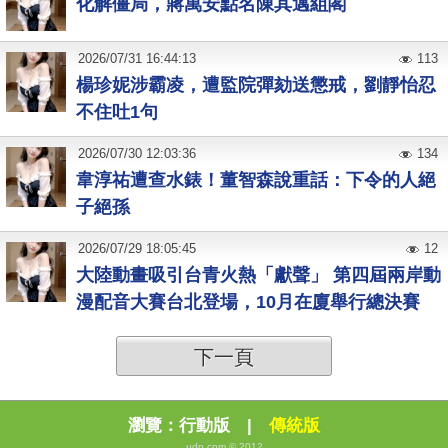
化解僵局，蔣萬安點名陳其邁組閣
2026
/
07
/
31
16:44:13
113
楊珍妮涉霸凌，遭監院彈劾送懲戒，劉靜怡忍
不住吐1句
2026
/
07
/
30
12:03:36
134
韋淳祐遭查水錶！董智森說重話：下令的人絕
子絕孫
2026
/
07
/
29
18:05:45
12
大陸動畫吸引台青火熱「獻聲」 第四屆兩岸動
漫配音大賽台北登場，10月在廈舉行總決賽
下一頁
瀏覽：
行動版
|
傳統版
udn.com © 2012