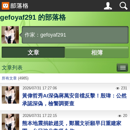
gefoyaf291 的部落格
作家：gefoyaf291
文章
相簿
文章列表
所有文章
(4985)
2026
/
07
/
31
17:27:06
231
黃偉哲秀AI深偽蔣萬安音檔反擊！殷瑋：公然
承認深偽，檢警調要查
2026
/
07
/
31
17:22:15
20
熊本地震捐款趙災，鄭麗文祈願早日重建家