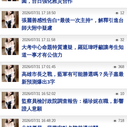
園，台日強化救災合作
2026
/
07
/
31
17:18:50
12
張麗善感性告白“最後一次主持”，解釋引進台
師大附中疑慮
2026
/
07
/
31
17:11:58
32
大考中心命題特質遭疑，羅廷瑋呼籲讓考生知
道一事才有公信力
2026
/
07
/
31
17:01:45
368
高雄市長之戰，藍軍有可能勝選嗎？吳子嘉最
新預測爆出3字
2026
/
07
/
31
16:52:02
10
監察員檢討政院調查報告：楊珍妮在職，影響
證人意願
2026
/
07
/
31
16:48:20
718