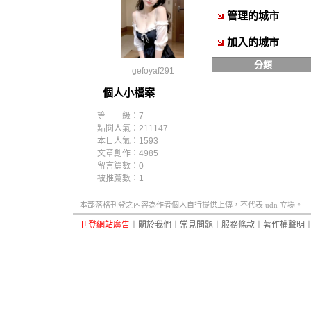
管理的城市
加入的城市
分類
gefoyaf291
個人小檔案
等 級：7
點閱人氣：211147
本日人氣：1593
文章創作：4985
留言篇數：0
被推薦數：
1
本部落格刊登之內容為作者個人自行提供上傳，不代表 udn 立場。
刊登網站廣告
︱
關於我們
︱
常見問題
︱
服務條款
︱
著作權聲明