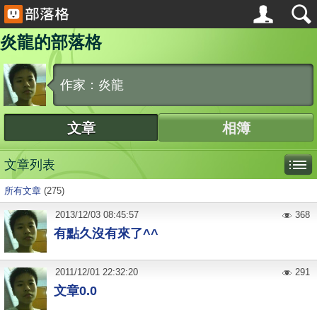
炎龍的部落格
作家：炎龍
文章
相簿
文章列表
所有文章
(275)
2013
/
12
/
03
08:45:57
368
有點久沒有來了^^
2011
/
12
/
01
22:32:20
291
文章0.0